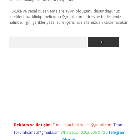
Hukuka ve yasal düzenlemelere aykırı olduğunu düşündüğünüz
içerikleri,
backlinkpanelicomtr@gmail.com
adresine bildirmeniz
halinde, ilgili içerikler yasal süre içerisinde sitemizden kaldırılacaktır.
Arama
ett.net
Reklam ve İletişim:
E-mail:
backlinkpaneli@gmail.com
Teams:
forumhizmeti@gmail.com
Whatsapp: 0262 606 0 726
Telegram:
@karabul