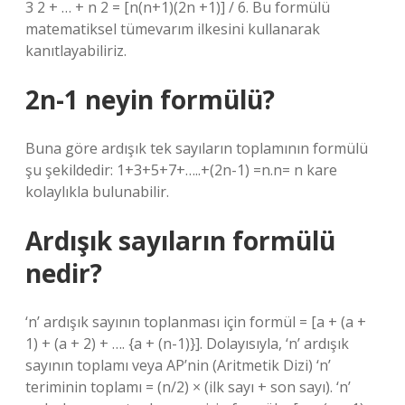
3 2 + … + n 2 = [n(n+1)(2n +1)] / 6. Bu formülü
matematiksel tümevarım ilkesini kullanarak
kanıtlayabiliriz.
2n-1 neyin formülü?
Buna göre ardışık tek sayıların toplamının formülü
şu şekildedir: 1+3+5+7+…..+(2n-1) =n.n= n kare
kolaylıkla bulunabilir.
Ardışık sayıların formülü
nedir?
‘n’ ardışık sayının toplanması için formül = [a + (a +
1) + (a + 2) + …. {a + (n-1)}]. Dolayısıyla, ‘n’ ardışık
sayının toplamı veya AP’nin (Aritmetik Dizi) ‘n’
teriminin toplamı = (n/2) × (ilk sayı + son sayı). ‘n’