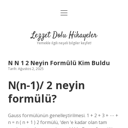
menüyü
Anasayfa
aç
Gizlilik Politikası
Lezzet Dolu Hikayeler
Yasal Uyarı
Yemekle ilgili neşeli bilgiler keşfet!
Hakkımızda
N N 1 2 Neyin Formülü Kim Buldu
Tarih: Ağustos 2, 2025
N(n-1)/ 2 neyin
formülü?
Gauss formülünün genelleştirilmesi. 1 + 2 + 3 + ⋯ +
n = n ( n + 1 ) 2 formülü, ‘den ‘e kadar olan tam