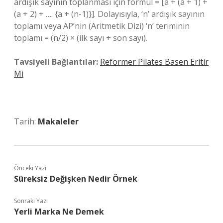
ardışık sayının toplanması için formül = [a + (a + 1) +
(a + 2) + …. {a + (n-1)}]. Dolayısıyla, ‘n’ ardışık sayının
toplamı veya AP’nin (Aritmetik Dizi) ‘n’ teriminin
toplamı = (n/2) × (ilk sayı + son sayı).
Tavsiyeli Bağlantılar:
Reformer Pilates Basen Eritir
Mi
Tarih:
Makaleler
Önceki Yazı
Süreksiz Değişken Nedir Örnek
Sonraki Yazı
Yerli Marka Ne Demek