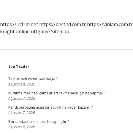
https://ircfrm.net
https://bestltd.com.tr
https://vinlam.com.tr
knight online
nttgame
Sitemap
Sidebar
Son Yazılar
Tire torbalı eshot saat kaçta ?
Ağustos 8, 2026
Kurutma makinesi çamaşırları çekmemesi için ne yapmalı ?
Ağustos 7, 2026
Kendi bürosunu açan bir avukat ne kadar kazanır ?
Ağustos 7, 2026
Borsa İstanbul’da nasıl hesap açılır ?
Ağustos 6, 2026