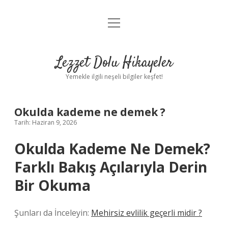
menüyü
Anasayfa
aç
Gizlilik Politikası
Lezzet Dolu Hikayeler
Yasal Uyarı
Yemekle ilgili neşeli bilgiler keşfet!
Hakkımızda
Okulda kademe ne demek ?
Tarih: Haziran 9, 2026
Okulda Kademe Ne Demek?
Farklı Bakış Açılarıyla Derin
Bir Okuma
Şunları da İnceleyin:
Mehirsiz evlilik geçerli midir ?