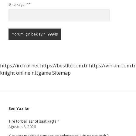
9 - 5 kaçtır?
*
https://ircfrm.net
https://bestltd.com.tr
https://vinlam.com.tr
knight online
nttgame
Sitemap
Sidebar
Son Yazılar
Tire torbalı eshot saat kaçta ?
Ağustos 8, 2026
Kurutma makinesi çamaşırları çekmemesi için ne yapmalı ?