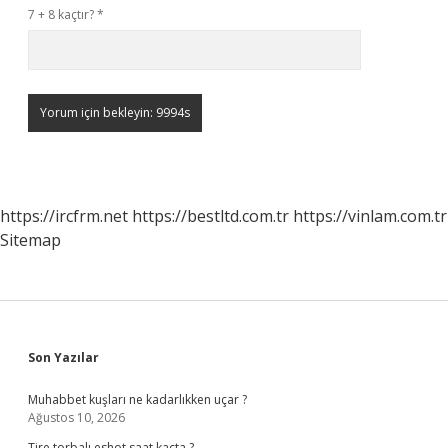
7 + 8 kaçtır?
*
https://ircfrm.net
https://bestltd.com.tr
https://vinlam.com.tr
Sitemap
Sidebar
Son Yazılar
Muhabbet kuşları ne kadarlıkken uçar ?
Ağustos 10, 2026
Tire torbalı eshot saat kaçta ?