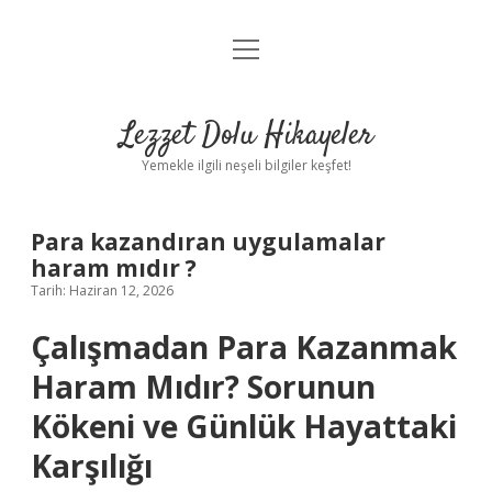
menüyü
Anasayfa
aç
Gizlilik Politikası
Lezzet Dolu Hikayeler
Yasal Uyarı
Yemekle ilgili neşeli bilgiler keşfet!
Hakkımızda
Para kazandıran uygulamalar
haram mıdır ?
Tarih: Haziran 12, 2026
Çalışmadan Para Kazanmak
Haram Mıdır? Sorunun
Kökeni ve Günlük Hayattaki
Karşılığı