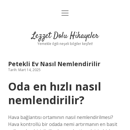
menüyü
Anasayfa
aç
Gizlilik Politikası
Lezzet Dolu Hikayeler
Yasal Uyarı
Yemekle ilgili neşeli bilgiler keşfet!
Hakkımızda
Petekli Ev Nasıl Nemlendirilir
Tarih: Mart 14, 2025
Oda en hızlı nasıl
nemlendirilir?
Hava bağlantısı ortamının nasıl nemlendirilmesi?
Hava kontrollü bir odada nemi artırmanın en basit