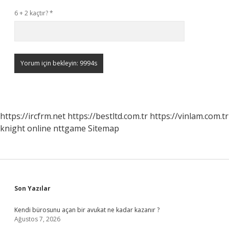
6 + 2 kaçtır?
*
https://ircfrm.net
https://bestltd.com.tr
https://vinlam.com.tr
knight online
nttgame
Sitemap
Sidebar
Son Yazılar
Kendi bürosunu açan bir avukat ne kadar kazanır ?
Ağustos 7, 2026