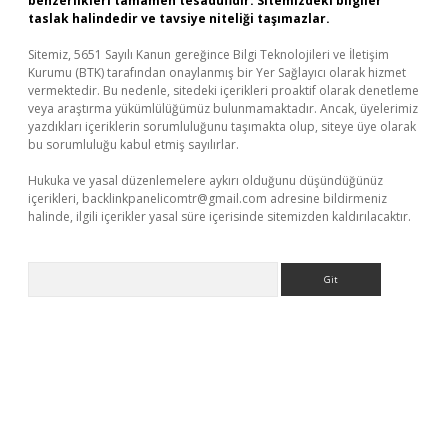
benzerlikleri tamamen tesadüfidir. Sitemizdeki bilgiler
taslak halindedir ve tavsiye niteliği taşımazlar.
Sitemiz, 5651 Sayılı Kanun gereğince Bilgi Teknolojileri ve İletişim
Kurumu (BTK) tarafından onaylanmış bir Yer Sağlayıcı olarak hizmet
vermektedir. Bu nedenle, sitedeki içerikleri proaktif olarak denetleme
veya araştırma yükümlülüğümüz bulunmamaktadır. Ancak, üyelerimiz
yazdıkları içeriklerin sorumluluğunu taşımakta olup, siteye üye olarak
bu sorumluluğu kabul etmiş sayılırlar.
Hukuka ve yasal düzenlemelere aykırı olduğunu düşündüğünüz
içerikleri,
backlinkpanelicomtr@gmail.com
adresine bildirmeniz
halinde, ilgili içerikler yasal süre içerisinde sitemizden kaldırılacaktır.
Arama
t.net