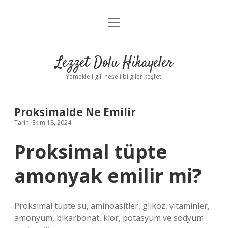
menüyü
Anasayfa
aç
Gizlilik Politikası
Lezzet Dolu Hikayeler
Yasal Uyarı
Yemekle ilgili neşeli bilgiler keşfet!
Hakkımızda
Proksimalde Ne Emilir
Tarih: Ekim 18, 2024
Proksimal tüpte
amonyak emilir mi?
Proksimal tüpte su, aminoasitler, glikoz, vitaminler,
amonyum, bikarbonat, klor, potasyum ve sodyum