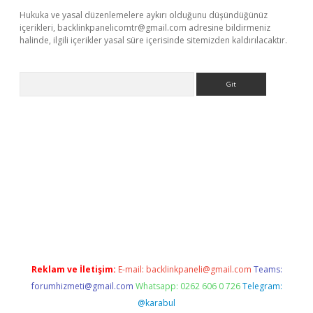
Hukuka ve yasal düzenlemelere aykırı olduğunu düşündüğünüz
içerikleri,
backlinkpanelicomtr@gmail.com
adresine bildirmeniz
halinde, ilgili içerikler yasal süre içerisinde sitemizden kaldırılacaktır.
Arama
ett.net
Reklam ve İletişim:
E-mail:
backlinkpaneli@gmail.com
Teams:
forumhizmeti@gmail.com
Whatsapp: 0262 606 0 726
Telegram:
@karabul