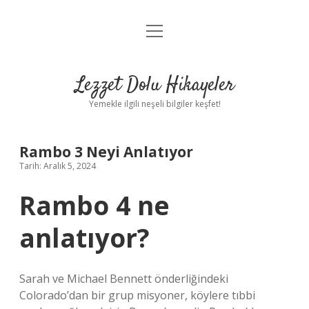
menüyü
Anasayfa
aç
Gizlilik Politikası
Lezzet Dolu Hikayeler
Yasal Uyarı
Yemekle ilgili neşeli bilgiler keşfet!
Hakkımızda
Rambo 3 Neyi Anlatıyor
Tarih: Aralık 5, 2024
Rambo 4 ne
anlatıyor?
Sarah ve Michael Bennett önderliğindeki
Colorado’dan bir grup misyoner, köylere tıbbi