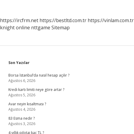
https://ircfrm.net
https://bestltd.com.tr
https://vinlam.com.tr
knight online
nttgame
Sitemap
Sidebar
Son Yazılar
Borsa İstanbul’da nasıl hesap açılır ?
Ağustos 6, 2026
Kredi kartı limiti neye göre artar ?
Ağustos 5, 2026
Avar neyin kısaltması ?
Ağustos 4, 2026
83 Esma nedir ?
Ağustos 3, 2026
4 yıllık pilotaj kaç TL ?