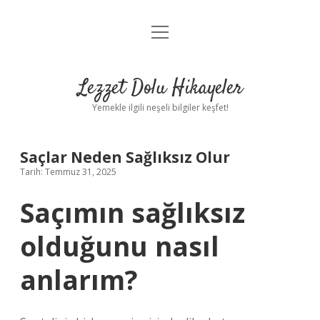
menüyü
Anasayfa
aç
Gizlilik Politikası
Lezzet Dolu Hikayeler
Yasal Uyarı
Yemekle ilgili neşeli bilgiler keşfet!
Hakkımızda
Saçlar Neden Sağlıksız Olur
Tarih: Temmuz 31, 2025
Saçımın sağlıksız
olduğunu nasıl
anlarım?