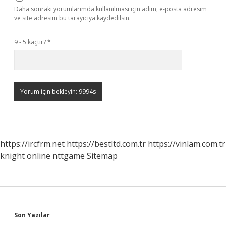
Daha sonraki yorumlarımda kullanılması için adım, e-posta adresim
ve site adresim bu tarayıcıya kaydedilsin.
9 - 5 kaçtır?
*
https://ircfrm.net
https://bestltd.com.tr
https://vinlam.com.tr
knight online
nttgame
Sitemap
Sidebar
Son Yazılar