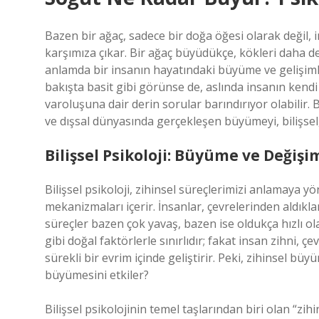
Bazen bir ağaç, sadece bir doğa öğesi olarak değil, i
karşımıza çıkar. Bir ağaç büyüdükçe, kökleri daha der
anlamda bir insanın hayatındaki büyüme ve gelişimle 
bakışta basit gibi görünse de, aslında insanın kendi
varoluşuna dair derin sorular barındırıyor olabilir. 
ve dışsal dünyasında gerçekleşen büyümeyi, bilişsel,
Bilişsel Psikoloji: Büyüme ve Değiş
Bilişsel psikoloji, zihinsel süreçlerimizi anlamaya y
mekanizmaları içerir. İnsanlar, çevrelerinden aldıkla
süreçler bazen çok yavaş, bazen ise oldukça hızlı ol
gibi doğal faktörlerle sınırlıdır; fakat insan zihni, 
sürekli bir evrim içinde geliştirir. Peki, zihinsel bü
büyümesini etkiler?
Bilişsel psikolojinin temel taşlarından biri olan “zihin