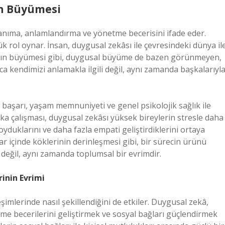
ın Büyümesi
anıma, anlamlandırma ve yönetme becerisini ifade eder.
 rol oynar. İnsan, duygusal zekâsı ile çevresindeki dünya il
acının büyümesi gibi, duygusal büyüme de bazen görünmeyen,
ca kendimizi anlamakla ilgili değil, aynı zamanda başkalarıyl
aşarı, yaşam memnuniyeti ve genel psikolojik sağlık ile
vaka çalışması, duygusal zekâsı yüksek bireylerin stresle daha
r koyduklarını ve daha fazla empati geliştirdiklerini ortaya
r içinde köklerinin derinleşmesi gibi, bir sürecin ürünü
m değil, aynı zamanda toplumsal bir evrimdir.
rinin Evrimi
şimlerinde nasıl şekillendiğini de etkiler. Duygusal zekâ,
özme becerilerini geliştirmek ve sosyal bağları güçlendirmek