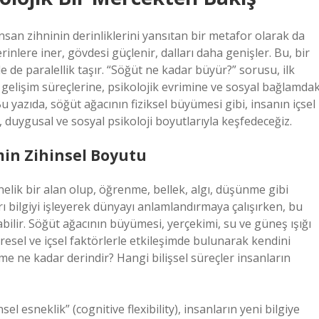
nsan zihninin derinliklerini yansıtan bir metafor olarak da
inlere iner, gövdesi güçlenir, dalları daha genişler. Bu, bir
de paralellik taşır. “Söğüt ne kadar büyür?” sorusu, ilk
 gelişim süreçlerine, psikolojik evrimine ve sosyal bağlamdak
Bu yazıda, söğüt ağacının fiziksel büyümesi gibi, insanın içsel
 duygusal ve sosyal psikoloji boyutlarıyla keşfedeceğiz.
imin Zihinsel Boyutu
önelik bir alan olup, öğrenme, bellek, algı, düşünme gibi
rı bilgiyi işleyerek dünyayı anlamlandırmaya çalışırken, bu
abilir. Söğüt ağacının büyümesi, yerçekimi, su ve güneş ışığı
çevresel ve içsel faktörlerle etkileşimde bulunarak kendini
yüme ne kadar derindir? Hangi bilişsel süreçler insanların
sel esneklik” (cognitive flexibility), insanların yeni bilgiye