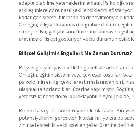
adapte olabilme yeteneklerini anlatır. Psikolojik ara
etkileşimlere göre nasıl şekillendiklerini gösteriyor.
kadar genişlerse, bir insan da deneyimleriyle o ka
Örneğin, bilişsel kapanma (cognitive closure) eğilimi,
dirençtir. Bu, gelişim sürecinin sınırlanmasına yol a
arasındaki ilişkiyi gösteriyor ve bu durumun psikolo
Bilişsel Gelişimin Engelleri: Ne Zaman Dururuz?
Bilişsel gelişim, yaşla birlikte genellikle artar, anca
Örneğin, eğitim sistemi veya çevresel koşullar, bazı bi
psikolojinin en ilgi çekici araştırmalarından biri, in
ulaşmakta zorlandıkları üzerine yapılmıştır. Söğüt 
yetersizliğinden dolayı duraklayabilir. Aynı şekilde, i
Bu noktada şunu sormak yerinde olacaktır: Bireysel
potansiyellerini gerçekten kısıtlar mı, yoksa bu sa
zihinsel esneklik ve bilişsel engeller üzerine deri