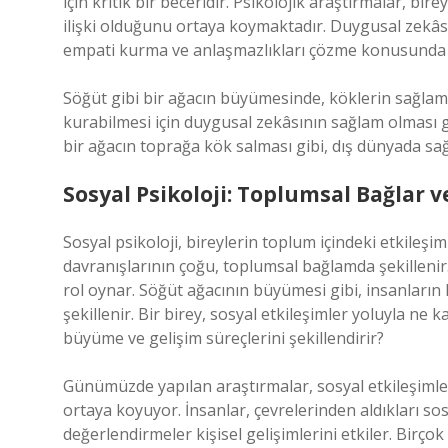
için kritik bir beceridir. Psikolojik araştırmalar, bire
ilişki olduğunu ortaya koymaktadır. Duygusal zekâsı g
empati kurma ve anlaşmazlıkları çözme konusunda da
Söğüt gibi bir ağacın büyümesinde, köklerin sağlam o
kurabilmesi için duygusal zekâsının sağlam olması g
bir ağacın toprağa kök salması gibi, dış dünyada sa
Sosyal Psikoloji: Toplumsal Bağlar
Sosyal psikoloji, bireylerin toplum içindeki etkileşi
davranışlarının çoğu, toplumsal bağlamda şekillenir
rol oynar. Söğüt ağacının büyümesi gibi, insanların ki
şekillenir. Bir birey, sosyal etkileşimler yoluyla ne 
büyüme ve gelişim süreçlerini şekillendirir?
Günümüzde yapılan araştırmalar, sosyal etkileşimlerin
ortaya koyuyor. İnsanlar, çevrelerinden aldıkları sos
değerlendirmeler kişisel gelişimlerini etkiler. Birçok