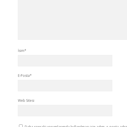
İsim*
E-Posta*
Web Sitesi
Daha sonraki yorumlarımda kullanılması için adım, e-posta adres