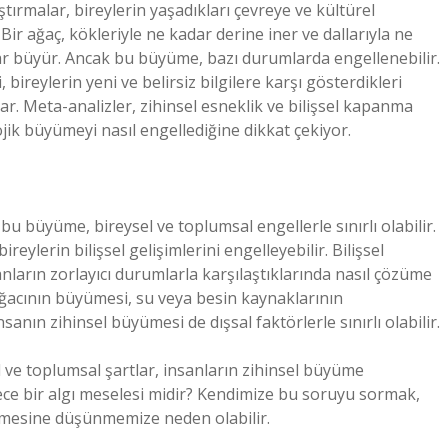
ştırmalar, bireylerin yaşadıkları çevreye ve kültürel
 Bir ağaç, kökleriyle ne kadar derine iner ve dallarıyla ne
dar büyür. Ancak bu büyüme, bazı durumlarda engellenebilir.
 bireylerin yeni ve belirsiz bilgilere karşı gösterdikleri
çar. Meta-analizler, zihinsel esneklik ve bilişsel kapanma
jik büyümeyi nasıl engellediğine dikkat çekiyor.
k bu büyüme, bireysel ve toplumsal engellerle sınırlı olabilir.
reylerin bilişsel gelişimlerini engelleyebilir. Bilişsel
sanların zorlayıcı durumlarla karşılaştıklarında nasıl çözüme
ağacının büyümesi, su veya besin kaynaklarının
nsanın zihinsel büyümesi de dışsal faktörlerle sınırlı olabilir.
 ve toplumsal şartlar, insanların zihinsel büyüme
dece bir algı meselesi midir? Kendimize bu soruyu sormak,
nlemesine düşünmemize neden olabilir.