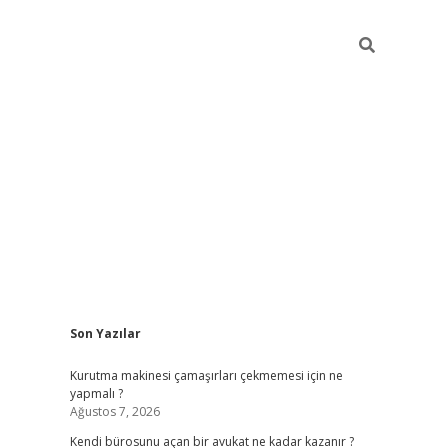
Sidebar
Son Yazılar
tulipbet giriş adresi
elexbett.ne
Kurutma makinesi çamaşırları çekmemesi için ne
yapmalı ?
Ağustos 7, 2026
Kendi bürosunu açan bir avukat ne kadar kazanır ?