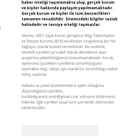
haber niteliği taşımamakta olup, gerçek kurum
ve kişiler hakkında paylaşım yapılmamaktadır.
Gerçek kurum ve kişiler ile isim benzerlikleri
tamamen tesadüfidir. Sitemizdeki bilgiler taslak
halindedir ve tavsiye niteliği taşımazlar.
e
Sitemiz, 5651 Sayılı Kanun gereğince Bilgi Teknolojileri
ve İletişim Kurumu (BTK) tarafından onaylanmış bir Yer
a
Sağlayıcı olarak hizmet vermektedir. Bu nedenle,
sitedeki içerikleri proaktif olarak denetleme veya
araştırma yükümlülüğümüz bulunmamaktadır. Ancak,
üyelerimiz yazdıkları içeriklerin sorumluluğunu
taşımakta olup, siteye üye olarak bu sorumluluğu kabul
etmiş sayılırlar.
Hukuka ve yasal düzenlemelere aykırı olduğunu
düşündüğünüz içerikleri,
backlinkpanelicomtr@gmail.com
adresine bildirmeniz
halinde, ilgili içerikler yasal süre içerisinde sitemizden
kaldırılacaktır.
Arama