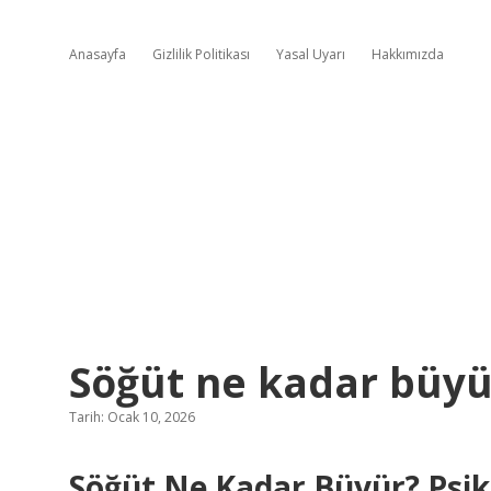
Anasayfa
Gizlilik Politikası
Yasal Uyarı
Hakkımızda
Söğüt ne kadar büyü
Tarih: Ocak 10, 2026
Söğüt Ne Kadar Büyür? Psik