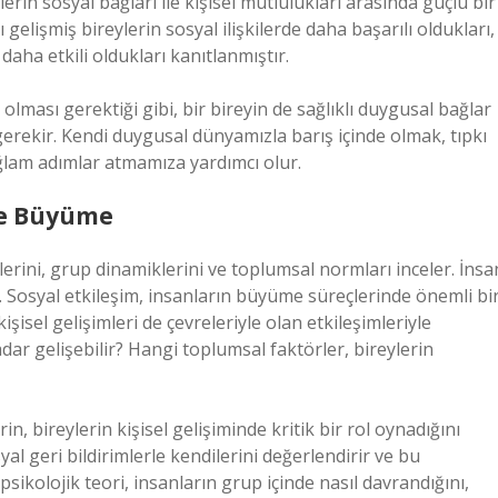
ylerin sosyal bağları ile kişisel mutlulukları arasında güçlü bir
elişmiş bireylerin sosyal ilişkilerde daha başarılı oldukları,
ha etkili oldukları kanıtlanmıştır.
lması gerektiği gibi, bir bireyin de sağlıklı duygusal bağlar
erekir. Kendi duygusal dünyamızla barış içinde olmak, tıpkı
ğlam adımlar atmamıza yardımcı olur.
 ve Büyüme
mlerini, grup dinamiklerini ve toplumsal normları inceler. İnsa
. Sosyal etkileşim, insanların büyüme süreçlerinde önemli bi
şisel gelişimleri de çevreleriyle olan etkileşimleriyle
kadar gelişebilir? Hangi toplumsal faktörler, bireylerin
, bireylerin kişisel gelişiminde kritik bir rol oynadığını
yal geri bildirimlerle kendilerini değerlendirir ve bu
 psikolojik teori, insanların grup içinde nasıl davrandığını,