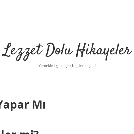
Lezzet Dolu Hikayeler
Yemekle ilgili neşeli bilgiler keşfet!
 Yapar Mı