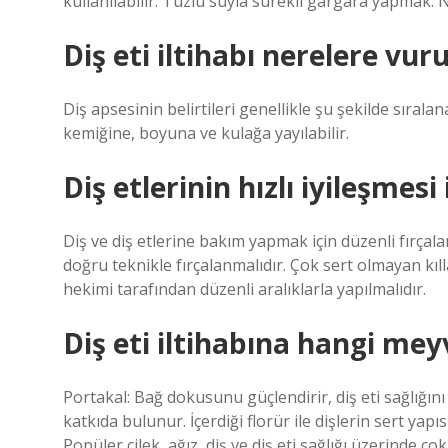
kullanılabilir: Tuzlu suyla sürekli gargara yapmak.
Diş eti iltihabı nerelere vur
Diş apsesinin belirtileri genellikle şu şekilde sıralana
kemiğine, boyuna ve kulağa yayılabilir.
Diş etlerinin hızlı iyileşmesi
Diş ve diş etlerine bakım yapmak için düzenli fırçalama
doğru teknikle fırçalanmalıdır. Çok sert olmayan kıllar
hekimi tarafından düzenli aralıklarla yapılmalıdır.
Diş eti iltihabına hangi meyv
Portakal: Bağ dokusunu güçlendirir, diş eti sağlığını 
katkıda bulunur. İçerdiği florür ile dişlerin sert yap
Popüler çilek, ağız, diş ve diş eti sağlığı üzerinde ço