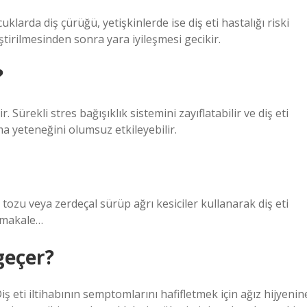
klarda diş çürüğü, yetişkinlerde ise diş eti hastalığı riski
eştirilmesinden sonra yara iyileşmesi gecikir.
?
r. Sürekli stres bağışıklık sistemini zayıflatabilir ve diş eti
a yeteneğini olumsuz etkileyebilir.
l tozu veya zerdeçal sürüp ağrı kesiciler kullanarak diş eti
a makale…
 geçer?
Diş eti iltihabının semptomlarını hafifletmek için ağız hijyenin