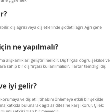
 Nane çiğnemek.
ur?
bilir: diş ağrısı veya diş etlerinde şiddetli ağrı. Ağrı çene
 için ne yapılmalı?
 alışkanlıkları geliştirilmelidir. Diş fırçası doğru şekilde ve
a sahip bir diş fırçası kullanılmalıdır. Tartar temizliği diş
e iyi gelir?
korumaya ve diş eti iltihabını önlemeye etkili bir şekilde
ısına katkıda bulunarak ağız asiditesine karşı korur. Çilek:
k olumlu etkisi olan bir meyvedir.