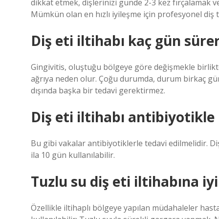
dikkat etmek, dişlerinizi günde 2-3 kez fırçalamak v
Mümkün olan en hızlı iyileşme için profesyonel diş te
Diş eti iltihabı kaç gün süre
Gingivitis, oluştuğu bölgeye göre değişmekle birlik
ağrıya neden olur. Çoğu durumda, durum birkaç gün i
dışında başka bir tedavi gerektirmez.
Diş eti iltihabı antibiyotikl
Bu gibi vakalar antibiyotiklerle tedavi edilmelidir. D
ila 10 gün kullanılabilir.
Tuzlu su diş eti iltihabına iyi
Özellikle iltihaplı bölgeye yapılan müdahaleler hastay