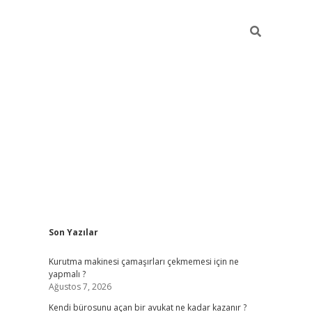
Sidebar
Son Yazılar
tulipbet giriş adresi
elexbett.ne
Kurutma makinesi çamaşırları çekmemesi için ne
yapmalı ?
Ağustos 7, 2026
Kendi bürosunu açan bir avukat ne kadar kazanır ?