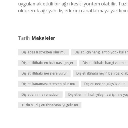
uygulamak etkili bir ağrı kesici yöntem olabilir. Tuz
öldürerek ağrıyan diş etlerini rahatlatmaya yardımcı 
Tarih:
Makaleler
Diş apsesi stresten olur mu
Diş eti için hangi antibiyotik kullan
Diş eti iltihabı en hızlı nasıl geçer
Diş eti iltihabı hangi vitamin
Diş eti iltihabı nerelere vurur
Diş eti iltihabı neyin belirtisi olab
Diş eti kanaması stresten olur mu
Diş eti neden güçsüz olur
Diş etlerini ne rahatlatır
Diş etlerinin hızlı iyileşmesi için ne ya
Tuzlu su diş eti iltihabına iyi gelir mi