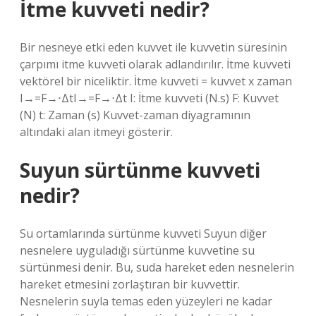
İtme kuvveti nedir?
Bir nesneye etki eden kuvvet ile kuvvetin süresinin
çarpımı itme kuvveti olarak adlandırılır. İtme kuvveti
vektörel bir niceliktir. İtme kuvveti = kuvvet x zaman
I→=F→⋅ΔtI→=F→⋅Δt I: İtme kuvveti (N.s) F: Kuvvet
(N) t: Zaman (s) Kuvvet-zaman diyagramının
altındaki alan itmeyi gösterir.
Suyun sürtünme kuvveti
nedir?
Su ortamlarında sürtünme kuvveti Suyun diğer
nesnelere uyguladığı sürtünme kuvvetine su
sürtünmesi denir. Bu, suda hareket eden nesnelerin
hareket etmesini zorlaştıran bir kuvvettir.
Nesnelerin suyla temas eden yüzeyleri ne kadar