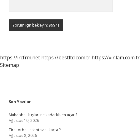
https://ircfrm.net
https://bestltd.com.tr
https://vinlam.com.tr
Sitemap
Sidebar
Son Yazılar
Muhabbet kuşları ne kadarlıkken uçar ?
Ağustos 10, 2026
Tire torbalı eshot saat kaçta ?
Ağustos 8, 2026