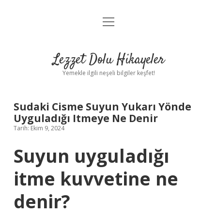
menüyü
Anasayfa
aç
Gizlilik Politikası
Lezzet Dolu Hikayeler
Yasal Uyarı
Yemekle ilgili neşeli bilgiler keşfet!
Hakkımızda
Sudaki Cisme Suyun Yukarı Yönde
Uyguladığı Itmeye Ne Denir
Tarih: Ekim 9, 2024
Suyun uyguladığı
itme kuvvetine ne
denir?