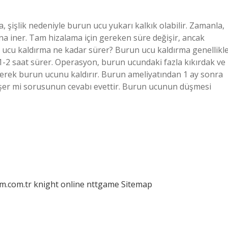
 şişlik nedeniyle burun ucu yukarı kalkık olabilir. Zamanla,
ona iner. Tam hizalama için gereken süre değişir, ancak
run ucu kaldırma ne kadar sürer? Burun ucu kaldırma genellikl
k 1-2 saat sürer. Operasyon, burun ucundaki fazla kıkırdak ve
erek burun ucunu kaldırır. Burun ameliyatından 1 ay sonra
şer mi sorusunun cevabı evettir. Burun ucunun düşmesi
am.com.tr
knight online
nttgame
Sitemap