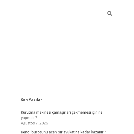
Sidebar
Son Yazılar
tulipbet giriş adresi
ele
Kurutma makinesi çamaşırları çekmemesi için ne
yapmalı ?
Ağustos 7, 2026
Kendi bürosunu açan bir avukat ne kadar kazanır ?