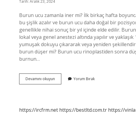
Tarih: Aralık 23, 2024
Burun ucu zamanla iner mi? İlk birkaç hafta boyunca,
bu şişlik azalır ve burun ucu daha doğal bir pozisy
genellikle nihai sonuç bir yıl içinde elde edilir. Bu
lokal veya genel anestezi altında yapılır ve yaklaşı
yumuşak dokuyu çıkararak veya yeniden şekillendir
burun düşer mi? Burun ucu rinoplastiden sonra dü
burnun…
Burun
Devamını okuyun
Yorum Bırak
Ucu
Dusmesi
Ne
Zaman
Durur
https://ircfrm.net
https://bestltd.com.tr
https://vinl