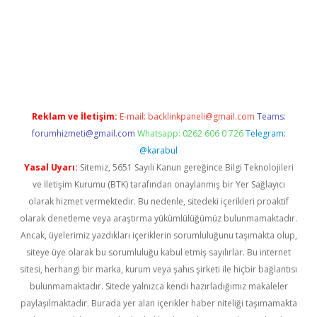
.net
Reklam ve İletişim:
E-mail:
backlinkpaneli@gmail.com
Teams:
forumhizmeti@gmail.com
Whatsapp: 0262 606 0 726
Telegram:
@karabul
Yasal Uyarı:
Sitemiz, 5651 Sayılı Kanun gereğince Bilgi Teknolojileri
ve İletişim Kurumu (BTK) tarafından onaylanmış bir Yer Sağlayıcı
olarak hizmet vermektedir. Bu nedenle, sitedeki içerikleri proaktif
olarak denetleme veya araştırma yükümlülüğümüz bulunmamaktadır.
Ancak, üyelerimiz yazdıkları içeriklerin sorumluluğunu taşımakta olup,
siteye üye olarak bu sorumluluğu kabul etmiş sayılırlar. Bu internet
sitesi, herhangi bir marka, kurum veya şahıs şirketi ile hiçbir bağlantısı
bulunmamaktadır. Sitede yalnızca kendi hazırladığımız makaleler
paylaşılmaktadır. Burada yer alan içerikler haber niteliği taşımamakta