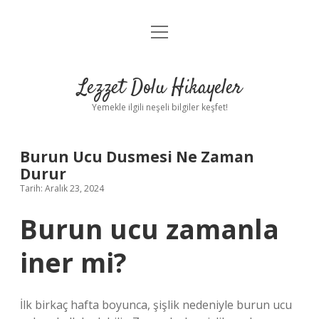
menüyü
Anasayfa
aç
Gizlilik Politikası
Lezzet Dolu Hikayeler
Yasal Uyarı
Yemekle ilgili neşeli bilgiler keşfet!
Hakkımızda
Burun Ucu Dusmesi Ne Zaman
Durur
Tarih: Aralık 23, 2024
Burun ucu zamanla
iner mi?
İlk birkaç hafta boyunca, şişlik nedeniyle burun ucu