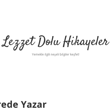
Lezzet Dolu Hikayeler
Yemekle ilgili neşeli bilgiler keşfet!
rede Yazar