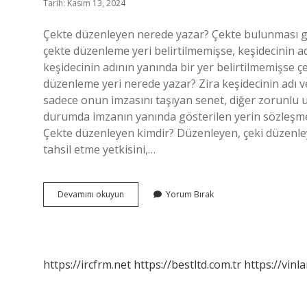
Tarih: Kasım 13, 2024
Çekte düzenleyen nerede yazar? Çekte bulunması ge
çekte düzenleme yeri belirtilmemişse, keşidecinin a
keşidecinin adının yanında bir yer belirtilmemişse ç
düzenleme yeri nerede yazar? Zira keşidecinin adı 
sadece onun imzasını taşıyan senet, diğer zorunlu un
durumda imzanın yanında gösterilen yerin sözleşme y
Çekte düzenleyen kimdir? Düzenleyen, çeki düzenley
tahsil etme yetkisini,…
Çeki
Devamını okuyun
Yorum Bırak
Düzenleyen
Nerede
Yazar
https://ircfrm.net
https://bestltd.com.tr
https://vinl