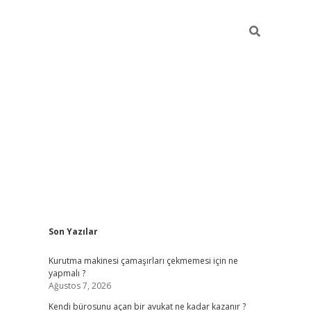
Sidebar
Son Yazılar
tulipbet giriş adresi
elex
Kurutma makinesi çamaşırları çekmemesi için ne
yapmalı ?
Ağustos 7, 2026
Kendi bürosunu açan bir avukat ne kadar kazanır ?