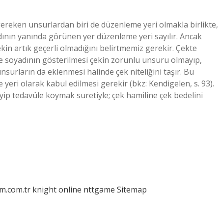
reken unsurlardan biri de düzenleme yeri olmakla birlikte,
dının yanında görünen yer düzenleme yeri sayılır. Ancak
ekin artık geçerli olmadığını belirtmemiz gerekir. Çekte
ve soyadının gösterilmesi çekin zorunlu unsuru olmayıp,
surların da eklenmesi halinde çek niteliğini taşır. Bu
eri olarak kabul edilmesi gerekir (bkz: Kendigelen, s. 93).
ip tedavüle koymak suretiyle; çek hamiline çek bedelini
am.com.tr
knight online
nttgame
Sitemap