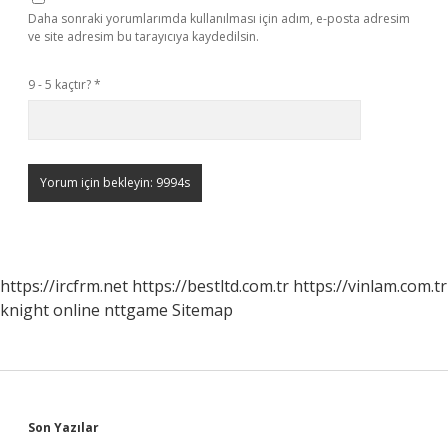
Daha sonraki yorumlarımda kullanılması için adım, e-posta adresim
ve site adresim bu tarayıcıya kaydedilsin.
9 - 5 kaçtır?
*
https://ircfrm.net
https://bestltd.com.tr
https://vinlam.com.tr
knight online
nttgame
Sitemap
Sidebar
Son Yazılar