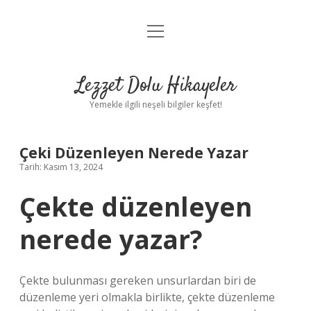
menüyü
Anasayfa
aç
Gizlilik Politikası
Lezzet Dolu Hikayeler
Yasal Uyarı
Yemekle ilgili neşeli bilgiler keşfet!
Hakkımızda
Çeki Düzenleyen Nerede Yazar
Tarih: Kasım 13, 2024
Çekte düzenleyen
nerede yazar?
Çekte bulunması gereken unsurlardan biri de
düzenleme yeri olmakla birlikte, çekte düzenleme