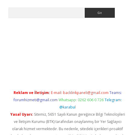
Arama
adresi
elexbett.net
Reklam ve İletişim:
E-mail:
backlinkpaneli@gmail.com
Teams:
forumhizmeti@gmail.com
Whatsapp: 0262 606 0 726
Telegram:
@karabul
Yasal Uyarı:
Sitemiz, 5651 Sayılı Kanun gereğince Bilgi Teknolojileri
ve İletişim Kurumu (BTK) tarafından onaylanmış bir Yer Sağlayıcı
olarak hizmet vermektedir. Bu nedenle, sitedeki içerikleri proaktif