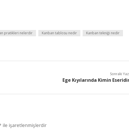
n pratikleri nelerdir
Kanban tablosu nedir
Kanban tekniği nedir
Sonraki Yaz
Ege Kıyılarında Kimin Eseridi
*
ile işaretlenmişlerdir