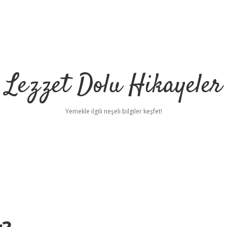
Lezzet Dolu Hikayeler
Yemekle ilgili neşeli bilgiler keşfet!