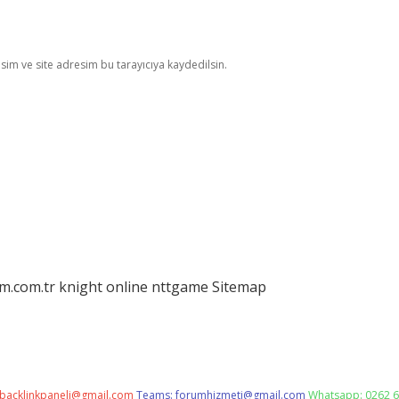
im ve site adresim bu tarayıcıya kaydedilsin.
am.com.tr
knight online
nttgame
Sitemap
backlinkpaneli@gmail.com
Teams:
forumhizmeti@gmail.com
Whatsapp: 0262 6