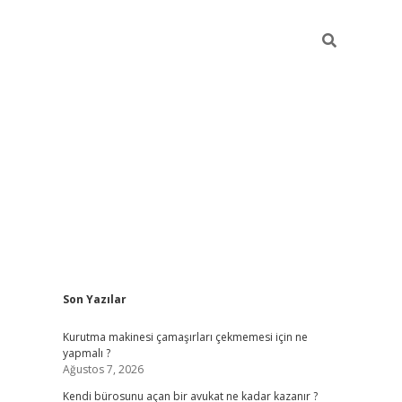
Sidebar
Son Yazılar
tulipbet giriş adresi
elex
Kurutma makinesi çamaşırları çekmemesi için ne
yapmalı ?
Ağustos 7, 2026
Kendi bürosunu açan bir avukat ne kadar kazanır ?