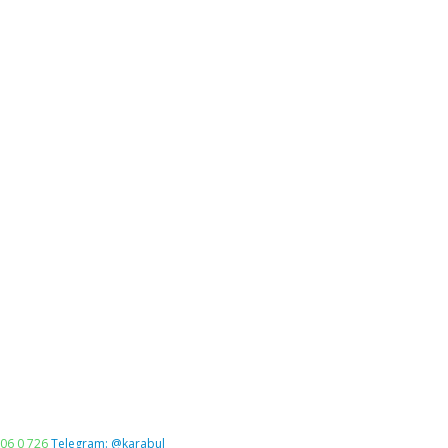
06 0 726
Telegram: @karabul