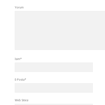
Yorum
İsim*
E-Posta*
Web Sitesi