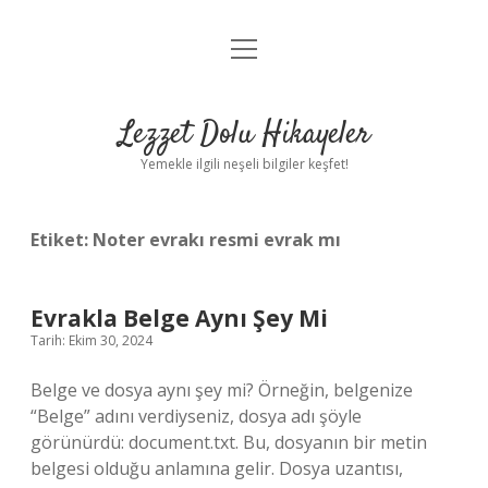
menüyü
Anasayfa
aç
Gizlilik Politikası
Lezzet Dolu Hikayeler
Yasal Uyarı
Yemekle ilgili neşeli bilgiler keşfet!
Hakkımızda
Etiket:
Noter evrakı resmi evrak mı
Evrakla Belge Aynı Şey Mi
Tarih: Ekim 30, 2024
Belge ve dosya aynı şey mi? Örneğin, belgenize
“Belge” adını verdiyseniz, dosya adı şöyle
görünürdü: document.txt. Bu, dosyanın bir metin
belgesi olduğu anlamına gelir. Dosya uzantısı,