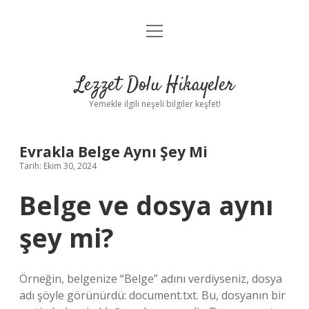
menüyü
Anasayfa
aç
Gizlilik Politikası
Lezzet Dolu Hikayeler
Yasal Uyarı
Yemekle ilgili neşeli bilgiler keşfet!
Hakkımızda
Evrakla Belge Aynı Şey Mi
Tarih: Ekim 30, 2024
Belge ve dosya aynı
şey mi?
Örneğin, belgenize “Belge” adını verdiyseniz, dosya
adı şöyle görünürdü: document.txt. Bu, dosyanın bir