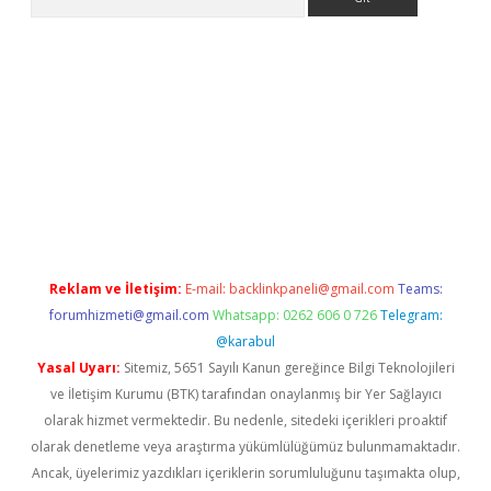
t.net
Reklam ve İletişim:
E-mail:
backlinkpaneli@gmail.com
Teams:
forumhizmeti@gmail.com
Whatsapp: 0262 606 0 726
Telegram:
@karabul
Yasal Uyarı:
Sitemiz, 5651 Sayılı Kanun gereğince Bilgi Teknolojileri
ve İletişim Kurumu (BTK) tarafından onaylanmış bir Yer Sağlayıcı
olarak hizmet vermektedir. Bu nedenle, sitedeki içerikleri proaktif
olarak denetleme veya araştırma yükümlülüğümüz bulunmamaktadır.
Ancak, üyelerimiz yazdıkları içeriklerin sorumluluğunu taşımakta olup,