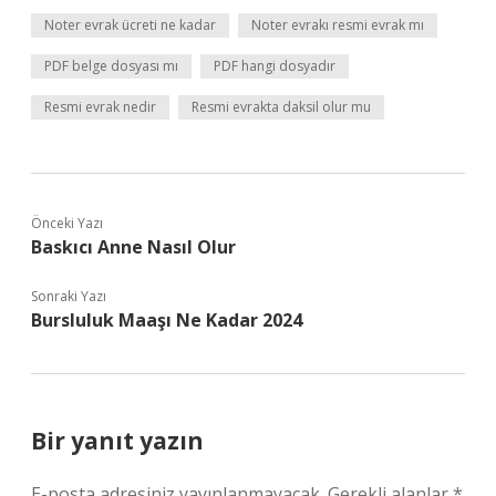
Noter evrak ücreti ne kadar
Noter evrakı resmi evrak mı
PDF belge dosyası mı
PDF hangi dosyadır
Resmi evrak nedir
Resmi evrakta daksil olur mu
Önceki Yazı
Baskıcı Anne Nasıl Olur
Sonraki Yazı
Bursluluk Maaşı Ne Kadar 2024
Bir yanıt yazın
E-posta adresiniz yayınlanmayacak.
Gerekli alanlar
*