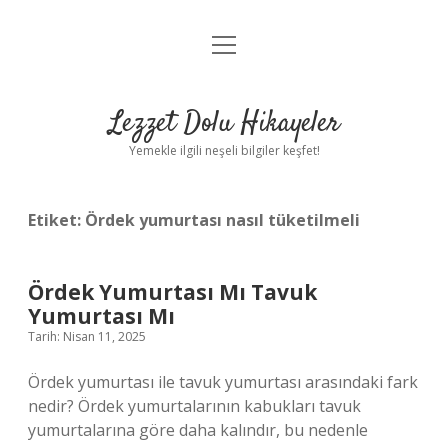
menüyü
Anasayfa
aç
Gizlilik Politikası
Lezzet Dolu Hikayeler
Yasal Uyarı
Yemekle ilgili neşeli bilgiler keşfet!
Hakkımızda
Etiket:
Ördek yumurtası nasıl tüketilmeli
Ördek Yumurtası Mı Tavuk
Yumurtası Mı
Tarih: Nisan 11, 2025
Ördek yumurtası ile tavuk yumurtası arasındaki fark
nedir? Ördek yumurtalarının kabukları tavuk
yumurtalarına göre daha kalındır, bu nedenle