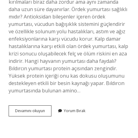
kırılmaları biraz daha zordur ama aynı zamanda
daha uzun süre dayanırlar. Ördek yumurtası sağlıklı
mıdır? Antioksidan bileşenler içeren ördek
yumurtası, vücudun bağışıklık sistemini güçlendirir
ve özellikle solunum yolu hastalıkları, astım ve ağız
enfeksiyonlarına karşı vücudu korur. Kalp damar
hastalıklarına karşı etkili olan ördek yumurtası, kalp
krizi sonucu oluşabilecek felç ve ölüm riskini en aza
indirir. Hangi hayvanın yumurtası daha faydalı?
Bıldırcın yumurtası protein açısından zengindir.
Yüksek protein içeriği onu kas dokusu oluşumunu
destekleyen etkili bir besin kaynağı yapar. Bıldırcın
yumurtasında bulunan amino…
Ördek
Devamını okuyun
Yorum Bırak
Yumurtası
Mı
Tavuk
Yumurtası