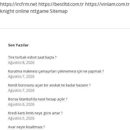
Mı
https://ircfrm.net
https://bestltd.com.tr
https://vinlam.com.tr
knight online
nttgame
Sitemap
Sidebar
Son Yazılar
Tire torbalı eshot saat kaçta ?
Ağustos 8, 2026
Kurutma makinesi çamaşırları çekmemesi için ne yapmalı ?
Ağustos 7, 2026
Kendi bürosunu açan bir avukat ne kadar kazanır ?
Ağustos 7, 2026
Borsa İstanbul’da nasıl hesap açılır ?
Ağustos 6, 2026
Kredi kartı limiti neye göre artar ?
Ağustos 5, 2026
Avar neyin kısaltması ?