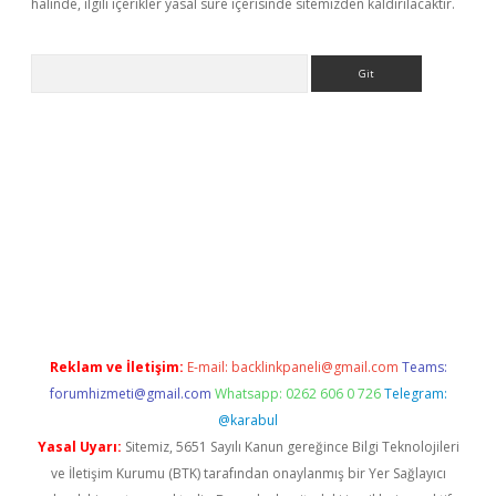
halinde, ilgili içerikler yasal süre içerisinde sitemizden kaldırılacaktır.
Arama
dresi
elexbett.net
Reklam ve İletişim:
E-mail:
backlinkpaneli@gmail.com
Teams:
forumhizmeti@gmail.com
Whatsapp: 0262 606 0 726
Telegram:
@karabul
Yasal Uyarı:
Sitemiz, 5651 Sayılı Kanun gereğince Bilgi Teknolojileri
ve İletişim Kurumu (BTK) tarafından onaylanmış bir Yer Sağlayıcı