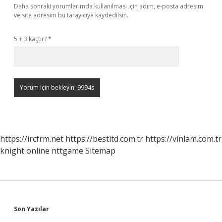
Daha sonraki yorumlarımda kullanılması için adım, e-posta adresim
ve site adresim bu tarayıcıya kaydedilsin.
5 + 3 kaçtır?
*
https://ircfrm.net
https://bestltd.com.tr
https://vinlam.com.tr
knight online
nttgame
Sitemap
Sidebar
Son Yazılar