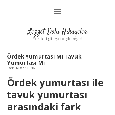
menüyü
Anasayfa
aç
Gizlilik Politikası
Lezzet Dolu Hikayeler
Yasal Uyarı
Yemekle ilgili neşeli bilgiler keşfet!
Hakkımızda
Ördek Yumurtası Mı Tavuk
Yumurtası Mı
Tarih: Nisan 11, 2025
Ördek yumurtası ile
tavuk yumurtası
arasındaki fark