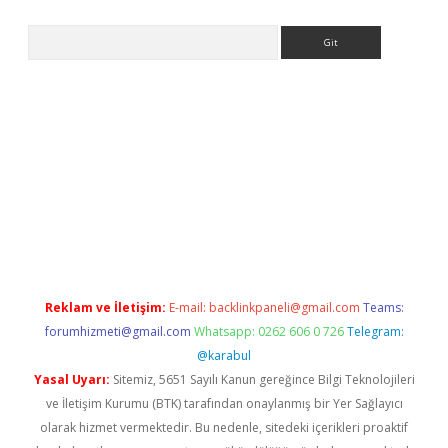
Arama
adresi
elexbett.net
Reklam ve İletişim:
E-mail:
backlinkpaneli@gmail.com
Teams:
forumhizmeti@gmail.com
Whatsapp: 0262 606 0 726
Telegram:
@karabul
Yasal Uyarı:
Sitemiz, 5651 Sayılı Kanun gereğince Bilgi Teknolojileri
ve İletişim Kurumu (BTK) tarafından onaylanmış bir Yer Sağlayıcı
olarak hizmet vermektedir. Bu nedenle, sitedeki içerikleri proaktif