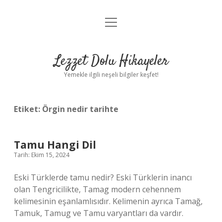
menüyü
Anasayfa
aç
Gizlilik Politikası
Lezzet Dolu Hikayeler
Yasal Uyarı
Yemekle ilgili neşeli bilgiler keşfet!
Hakkımızda
Etiket:
Örgin nedir tarihte
Tamu Hangi Dil
Tarih: Ekim 15, 2024
Eski Türklerde tamu nedir? Eski Türklerin inancı
olan Tengricilikte, Tamag modern cehennem
kelimesinin eşanlamlısıdır. Kelimenin ayrıca Tamağ,
Tamuk, Tamug ve Tamu varyantları da vardır.