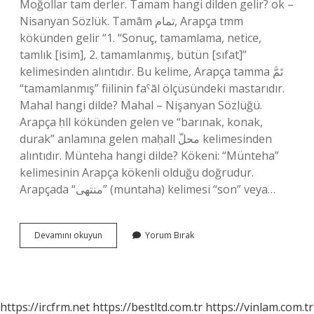
Moğollar tam derler. Tamam hangi dilden gelir? ok –
Nisanyan Sözlük. Tamām تمام, Arapça tmm
kökünden gelir “1. “Sonuç, tamamlama, netice,
tamlık [isim], 2. tamamlanmış, bütün [sıfat]”
kelimesinden alıntıdır. Bu kelime, Arapça tamma تَمَّ
“tamamlanmış” fiilinin faˁāl ölçüsündeki mastarıdır.
Mahal hangi dilde? Mahal – Nişanyan Sözlüğü.
Arapça ḥll kökünden gelen ve “barınak, konak,
durak” anlamına gelen maḥall محلّ kelimesinden
alıntıdır. Münteha hangi dilde? Kökeni: “Münteha”
kelimesinin Arapça kökenli olduğu doğrudur.
Arapçada “منتهى” (muntaha) kelimesi “son” veya…
Tamu
Devamını okuyun
Yorum Bırak
Hangi
Dil
https://ircfrm.net
https://bestltd.com.tr
https://vinlam.com.tr