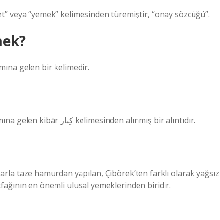
et” veya “yemek” kelimesinden türemiştir, “onay sözcüğü”.
mek?
mına gelen bir kelimedir.
Arapça kbr kökünden gelen ve “yaşlı, en yaşlı” anlamına gelen kibār كِبار kelimesinden alınmış bir alıntıdır.
tlarla taze hamurdan yapılan, Çibörek’ten farklı olarak yağsız
tfağının en önemli ulusal yemeklerinden biridir.