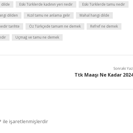
 dilde
Eski Türklerde kadının yeri nedir
Eski Türklerde tamu nedir
angi dilden
Kızıl tamu ne anlama gelir
Mahal hangi dilde
edir tarihte
Öz Türkçede tamam ne demek
Refref ne demek
edir
Uçmağ ve tamu ne demek
Sonraki Yaz
Ttk Maaşı Ne Kadar 202
*
ile işaretlenmişlerdir