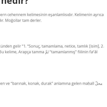
 nedir?
dern cehennem kelimesinin eşanlamlısıdır. Kelimenin ayrıca
r. Moğollar tam derler.
ma تَمَّ “tamamlanmış” fiilinin faˁāl
 ve “barınak, konak, durak” anlamına gelen maḥall محلّ