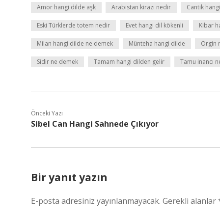
Amor hangi dilde aşk
Arabistan kirazı nedir
Cantik hangi
Eski Türklerde totem nedir
Evet hangi dil kökenli
Kibar h
Milan hangi dilde ne demek
Münteha hangi dilde
Örgin n
Sidir ne demek
Tamam hangi dilden gelir
Tamu inancı n
Önceki Yazı
Sibel Can Hangi Sahnede Çıkıyor
Bir yanıt yazın
E-posta adresiniz yayınlanmayacak.
Gerekli alanlar