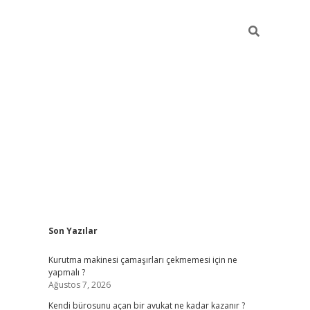
Sidebar
Son Yazılar
tulipbet giriş adresi
elexbett.ne
Kurutma makinesi çamaşırları çekmemesi için ne
yapmalı ?
Ağustos 7, 2026
Kendi bürosunu açan bir avukat ne kadar kazanır ?