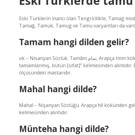
Eski Türklerde tamu
Eski Türklerin inancı olan Tengricilikte, Tamag mo
Tamağ, Tamuk, Tamug ve Tamu varyantları da vardı
Tamam hangi dilden gelir?
ok – Nisanyan Sözlük. Tamām تمام, Arapça tmm kökünden gelir “1. “Sonuç, tamamlama, netice, tamlık [isim], 2.
tamamlanmış, bütün [sıfat]” kelimesinden alıntıdır. Bu kelime, Arapça tam
ölçüsündeki mastarıdır.
Mahal hangi dilde?
Mahal – Nişanyan Sözlüğü. Arapça ḥll kökünden gelen
kelimesinden alıntıdır.
Münteha hangi dilde?