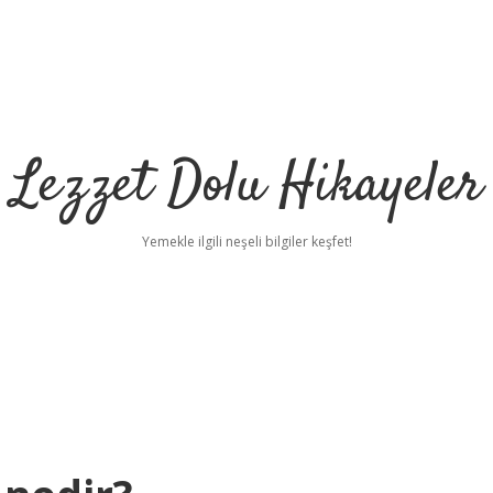
Lezzet Dolu Hikayeler
Yemekle ilgili neşeli bilgiler keşfet!