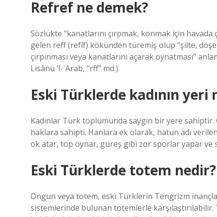
Refref ne demek?
Sözlükte “kanatlarını çırpmak, konmak için havada 
gelen reff (refîf) kökünden türemiş olup “şilte, dö
çırpınması veya kanatlarını açarak oynatması” anlamı
Lisânü ‘l-ʿArab, “rff” md.).
Eski Türklerde kadının yeri 
Kadınlar Türk toplumunda saygın bir yere sahiptir. O
haklara sahipti. Hanlara ek olarak, hatun adı verilen
ok atar, top oynar, güreş gibi zor sporlar yapar ve s
Eski Türklerde totem nedir?
Ongun veya totem, eski Türklerin Tengrizm inançları
sistemlerinde bulunan totemlerle karşılaştırılabilir.