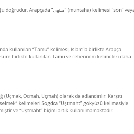
منته” (muntaha) kelimesi “son” veya
da kullanılan “Tamu” kelimesi, İslam’la birlikte Arapça
süre birlikte kullanılan Tamu ve cehennem kelimeleri daha
 (Uçmak, Ocmah, Uçmah) olarak da adlandırılır. Karşıtı
selmek” kelimeleri Sogdca “Uştmaht” gökyüzü kelimesiyle
ilmiştir ve “Uştmaht” biçimi artık kullanılmamaktadır.