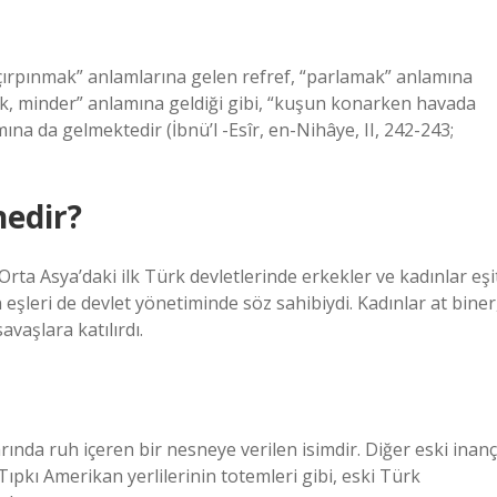
çırpınmak” anlamlarına gelen refref, “parlamak” anlamına
şek, minder” anlamına geldiği gibi, “kuşun konarken havada
na da gelmektedir (İbnü’l -Esîr, en-Nihâye, II, 242-243;
nedir?
rta Asya’daki ilk Türk devletlerinde erkekler ve kadınlar eşi
 eşleri de devlet yönetiminde söz sahibiydi. Kadınlar at biner
avaşlara katılırdı.
nda ruh içeren bir nesneye verilen isimdir. Diğer eski inanç
 Tıpkı Amerikan yerlilerinin totemleri gibi, eski Türk