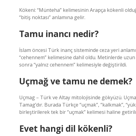
Kökeni: “Münteha” kelimesinin Arapça kökenli olduğu doğrudur. Arapçada “ى
“bitiş noktası” anlamına gelir.
Tamu inancı nedir?
İslam öncesi Türk inanç sisteminde ceza yeri anlamın
“cehennem” kelimesine dahil oldu. Metinlerde uzun 
sonra “yalnız cehennem” kelimesiyle değiştirildi.
Uçmağ ve tamu ne demek?
Uçmag – Türk ve Altay mitolojisinde gökyüzü. Uçmağ
Tamag’dır. Burada Türkçe “uçmak”, “kalkmak”, “yük
birleştirilerek tek bir “uçmak” kelimesi haline getir
Evet hangi dil kökenli?