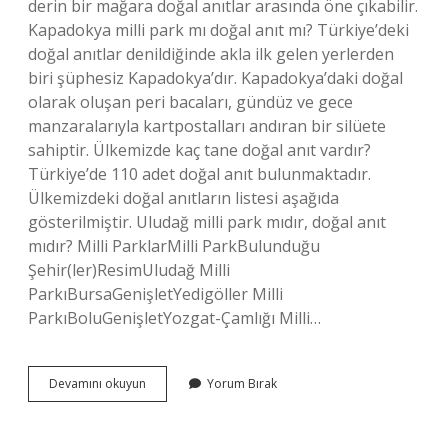
derin bir mağara doğal anıtlar arasında öne çıkabilir.
Kapadokya milli park mı doğal anıt mı? Türkiye’deki
doğal anıtlar denildiğinde akla ilk gelen yerlerden
biri şüphesiz Kapadokya’dır. Kapadokya’daki doğal
olarak oluşan peri bacaları, gündüz ve gece
manzaralarıyla kartpostalları andıran bir silüete
sahiptir. Ülkemizde kaç tane doğal anıt vardır?
Türkiye’de 110 adet doğal anıt bulunmaktadır.
Ülkemizdeki doğal anıtların listesi aşağıda
gösterilmiştir. Uludağ milli park mıdır, doğal anıt
mıdır? Milli ParklarMilli ParkBulunduğu
Şehir(ler)ResimUludağ Milli
ParkıBursaGenişletYedigöller Milli
ParkıBoluGenişletYozgat-Çamlığı Milli…
Doğal
Devamını okuyun
Yorum Bırak
Anıt
Nedir
3