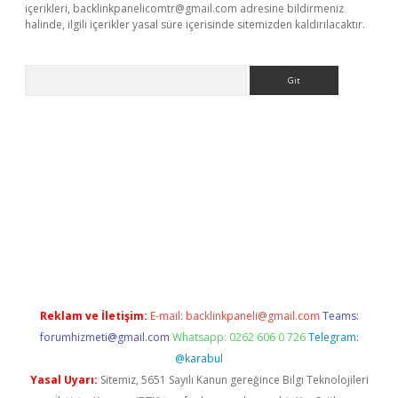
içerikleri,
backlinkpanelicomtr@gmail.com
adresine bildirmeniz
halinde, ilgili içerikler yasal süre içerisinde sitemizden kaldırılacaktır.
Arama
dresi
elexbett.net
Reklam ve İletişim:
E-mail:
backlinkpaneli@gmail.com
Teams:
forumhizmeti@gmail.com
Whatsapp: 0262 606 0 726
Telegram:
@karabul
Yasal Uyarı:
Sitemiz, 5651 Sayılı Kanun gereğince Bilgi Teknolojileri