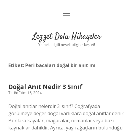
menüyü
Anasayfa
aç
Gizlilik Politikası
Lezzet Dolu Hikayeler
Yasal Uyarı
Yemekle ilgili neşeli bilgiler keşfet!
Hakkımızda
Etiket:
Peri bacaları doğal bir anıt mı
Doğal Anıt Nedir 3 Sınıf
Tarih: Ekim 16, 2024
Doğal anıtlar nelerdir 3. sınıf? Coğrafyada
görülmeye değer doğal varlıklara doğal anıtlar denir.
Bunlara kayalar, mağaralar, ormanlar veya bazı
kaynaklar dahildir. Ayrıca, yaşlı ağaçların bulunduğu