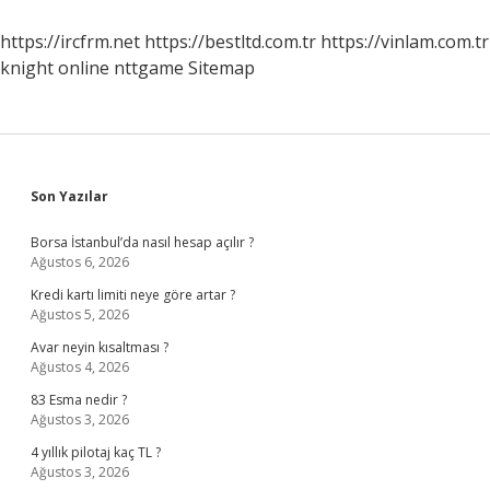
Sınıf
https://ircfrm.net
https://bestltd.com.tr
https://vinlam.com.tr
knight online
nttgame
Sitemap
Sidebar
Son Yazılar
Borsa İstanbul’da nasıl hesap açılır ?
Ağustos 6, 2026
Kredi kartı limiti neye göre artar ?
Ağustos 5, 2026
Avar neyin kısaltması ?
Ağustos 4, 2026
83 Esma nedir ?
Ağustos 3, 2026
4 yıllık pilotaj kaç TL ?
Ağustos 3, 2026