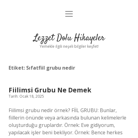
menüyü
Anasayfa
aç
Gizlilik Politikası
Lezzet Dolu Hikayeler
Yasal Uyarı
Yemekle ilgili neşeli bilgiler keşfet!
Hakkımızda
Etiket:
Sıfatfiil grubu nedir
Fiilimsi Grubu Ne Demek
Tarih: Ocak 18, 2025
Fiilimsi grubu nedir örnek? FİİL GRUBU: Bunlar,
fiillerin önünde veya arkasında bulunan kelimelerle
oluşturduğu gruplardır. Örnek: Eve gidiyorum,
yapılacak işler beni bekliyor. Örnek: Bence herkes