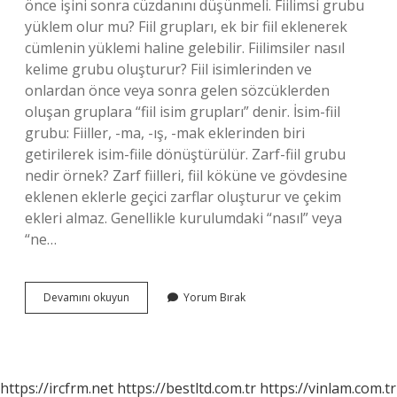
önce işini sonra cüzdanını düşünmeli. Fiilimsi grubu
yüklem olur mu? Fiil grupları, ek bir fiil eklenerek
cümlenin yüklemi haline gelebilir. Fiilimsiler nasıl
kelime grubu oluşturur? Fiil isimlerinden ve
onlardan önce veya sonra gelen sözcüklerden
oluşan gruplara “fiil isim grupları” denir. İsim-fiil
grubu: Fiiller, -ma, -ış, -mak eklerinden biri
getirilerek isim-fiile dönüştürülür. Zarf-fiil grubu
nedir örnek? Zarf fiilleri, fiil köküne ve gövdesine
eklenen eklerle geçici zarflar oluşturur ve çekim
ekleri almaz. Genellikle kurulumdaki “nasıl” veya
“ne…
Fiilimsi
Devamını okuyun
Yorum Bırak
Grubu
Ne
Demek
https://ircfrm.net
https://bestltd.com.tr
https://vinlam.com.tr