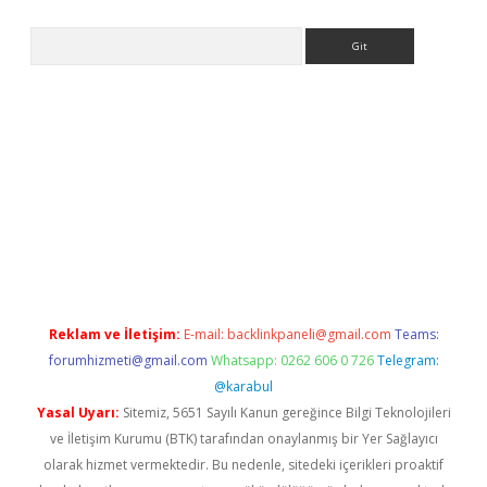
Arama
 adresi
elexbett.net
Reklam ve İletişim:
E-mail:
backlinkpaneli@gmail.com
Teams:
forumhizmeti@gmail.com
Whatsapp: 0262 606 0 726
Telegram:
@karabul
Yasal Uyarı:
Sitemiz, 5651 Sayılı Kanun gereğince Bilgi Teknolojileri
ve İletişim Kurumu (BTK) tarafından onaylanmış bir Yer Sağlayıcı
olarak hizmet vermektedir. Bu nedenle, sitedeki içerikleri proaktif