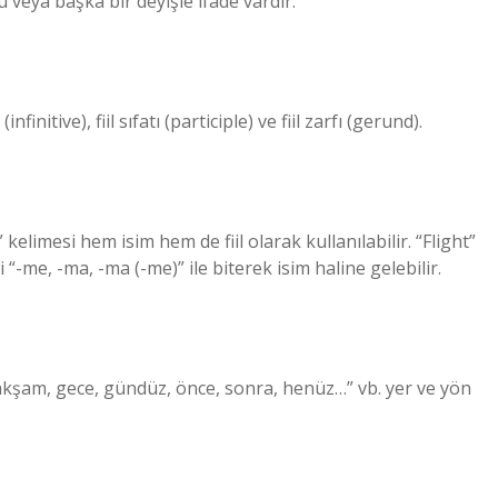
 veya başka bir deyişle ifade vardır.
(infinitive), fiil sıfatı (participle) ve fiil zarfı (gerund).
n” kelimesi hem isim hem de fiil olarak kullanılabilir. “Flight”
ri “-me, -ma, -ma (-me)” ile biterek isim haline gelebilir.
 akşam, gece, gündüz, önce, sonra, henüz…” vb. yer ve yön