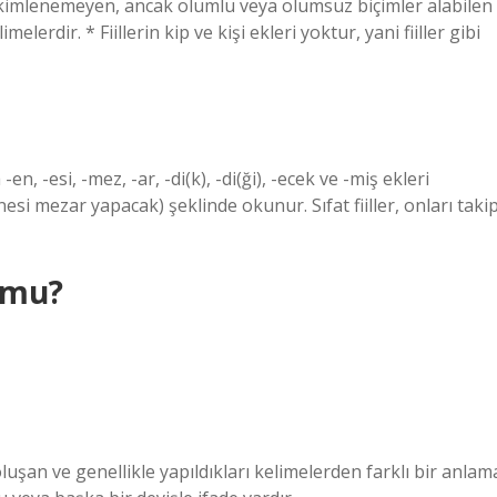
 çekimlenemeyen, ancak olumlu veya olumsuz biçimler alabilen
elerdir. * Fiillerin kip ve kişi ekleri yoktur, yani fiiller gibi
en, -esi, -mez, -ar, -di(k), -di(ği), -ecek ve -miş ekleri
i mezar yapacak) şeklinde okunur. Sıfat fiiller, onları taki
r mu?
luşan ve genellikle yapıldıkları kelimelerden farklı bir anlam