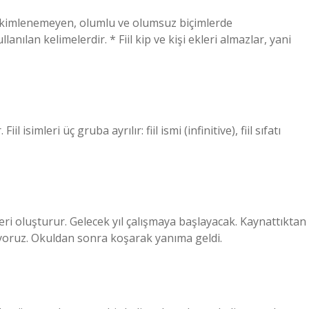
bi çekimlenemeyen, olumlu ve olumsuz biçimlerde
lanılan kelimelerdir. * Fiil kip ve kişi ekleri almazlar, yani
l isimleri üç gruba ayrılır: fiil ismi (infinitive), fiil sıfatı
ekleri oluşturur. Gelecek yıl çalışmaya başlayacak. Kaynattıktan
yoruz. Okuldan sonra koşarak yanıma geldi.