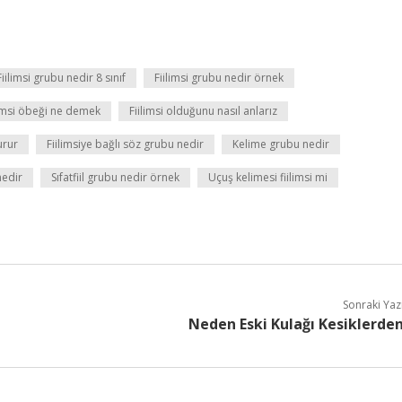
Fiilimsi grubu nedir 8 sınıf
Fiilimsi grubu nedir örnek
limsi öbeği ne demek
Fiilimsi olduğunu nasıl anlarız
urur
Fiilimsiye bağlı söz grubu nedir
Kelime grubu nedir
nedir
Sıfatfiil grubu nedir örnek
Uçuş kelimesi fiilimsi mi
Sonraki Yaz
Neden Eski Kulağı Kesiklerde