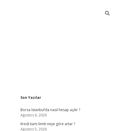
Sidebar
Son Yazılar
tulipbet giriş adresi
elexbett.ne
Borsa İstanbul’da nasıl hesap açılır ?
Ağustos 6, 2026
Kredi kartı limiti neye göre artar ?
Ağustos 5, 2026