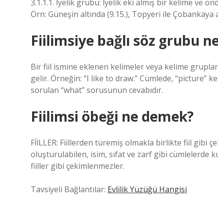
3.1.1.1. İyelik grubu: İyelik eki almış bir kelime ve
Örn: Güneşin altında (9.15.), Topyeri ile Çobankaya a
Fiilimsiye bağlı söz grubu n
Bir fiil ismine eklenen kelimeler veya kelime gruplar
gelir. Örneğin: “I like to draw.” Cümlede, “picture” k
sorulan “what” sorusunun cevabıdır.
Fiilimsi öbeği ne demek?
FİİLLER: Fiillerden türemiş olmakla birlikte fiil gi
oluşturulabilen, isim, sıfat ve zarf gibi cümlelerde kul
fiiller gibi çekimlenmezler.
Tavsiyeli Bağlantılar:
Evlilik Yüzüğü Hangisi