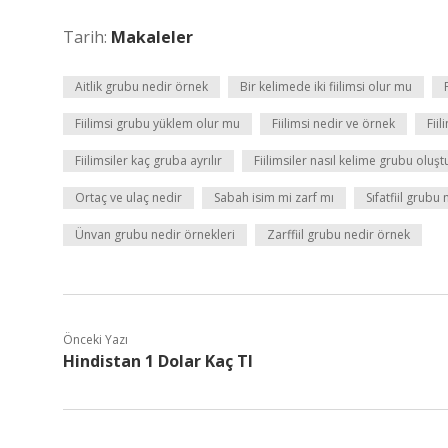
Tarih:
Makaleler
Aitlik grubu nedir örnek
Bir kelimede iki fiilimsi olur mu
Fiilimsi grubu yüklem olur mu
Fiilimsi nedir ve örnek
Fii
Fiilimsiler kaç gruba ayrılır
Fiilimsiler nasıl kelime grubu oluşt
Ortaç ve ulaç nedir
Sabah isim mi zarf mı
Sıfatfiil grubu 
Ünvan grubu nedir örnekleri
Zarffiil grubu nedir örnek
Önceki Yazı
Hindistan 1 Dolar Kaç Tl