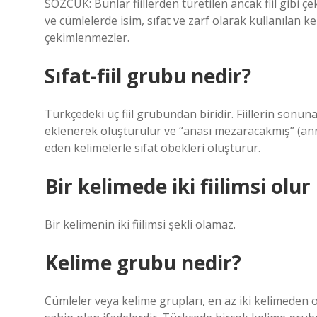
SÖZCÜK: Bunlar fiillerden türetilen ancak fiil gibi
ve cümlelerde isim, sıfat ve zarf olarak kullanılan kelim
çekimlenmezler.
Sıfat-fiil grubu nedir?
Türkçedeki üç fiil grubundan biridir. Fiillerin sonuna -
eklenerek oluşturulur ve “anası mezaracakmış” (annes
eden kelimelerle sıfat öbekleri oluşturur.
Bir kelimede iki fiilimsi olu
Bir kelimenin iki fiilimsi şekli olamaz.
Kelime grubu nedir?
Cümleler veya kelime grupları, en az iki kelimeden o