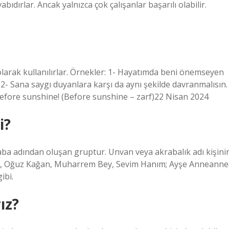
ıdırlar. Ancak yalnızca çok çalışanlar başarılı olabilir.
m olarak kullanılırlar. Örnekler: 1- Hayatımda beni önemseyen
) 2- Sana saygı duyanlara karşı da aynı şekilde davranmalısın.
fore sunshine! (Before sunshine – zarf)22 Nisan 2024
i?
raba adından oluşan gruptur. Unvan veya akrabalık adı kişini
di, Oğuz Kağan, Muharrem Bey, Sevim Hanım; Ayşe Anneanne
ibi.
ız?