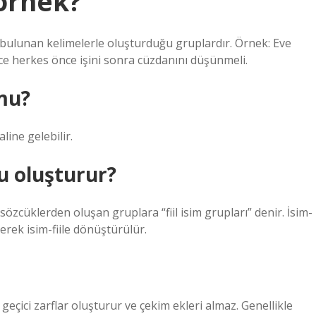
 örnek?
 bulunan kelimelerle oluşturduğu gruplardır. Örnek: Eve
nce herkes önce işini sonra cüzdanını düşünmeli.
 mu?
line gelebilir.
bu oluşturur?
özcüklerden oluşan gruplara “fiil isim grupları” denir. İsim-
ilerek isim-fiile dönüştürülür.
e geçici zarflar oluşturur ve çekim ekleri almaz. Genellikle