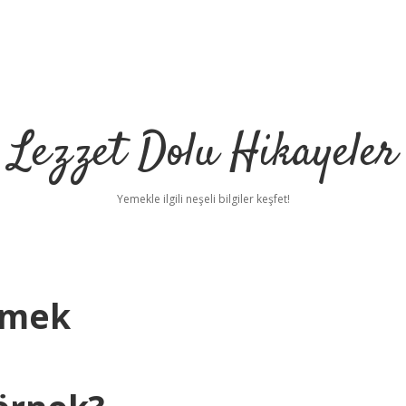
Lezzet Dolu Hikayeler
Yemekle ilgili neşeli bilgiler keşfet!
emek