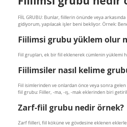
Fiilimsi grubu nedir
FİİL GRUBU: Bunlar, fiillerin önünde veya arkasında
gidiyorum, yapılacak işler beni bekliyor. Örnek: Be
Fiilimsi grubu yüklem olur
Fiil grupları, ek bir fiil eklenerek cümlenin yüklemi ha
Fiilimsiler nasıl kelime gru
Fiil isimlerinden ve onlardan önce veya sonra gelen s
fiil grubu: Fiiller, -ma, -ış, -mak eklerinden biri getir
Zarf-fiil grubu nedir örnek?
Zarf fiilleri, fiil köküne ve gövdesine eklenen eklerl