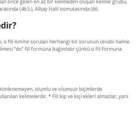
 ondan önce gelen en az bir kelimeden oluşan kelime grubu.
rasında (46.5.), Albay Halil komutasında (66.
edir?
ı, o fiil ismine sorulan herhangi bir sorunun cevabı haline
elimesi “do” fiil formuna bağımlıdır çünkü o fiil formuna
bi çekimlenemeyen, olumlu ve olumsuz biçimlerde
lanılan kelimelerdir. * Fiil kip ve kişi ekleri almazlar, yani