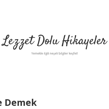
Lezzet Dolu Hikayeler
Yemekle ilgili neşeli bilgiler keşfet!
Ne Demek