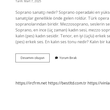
Tarih: Mart 7, 2025
Soprano sanatçı nedir? Soprano operadaki en yüksek
sanatçılar genellikle önde gelen roldür. Türk opera 
sopranolarından biridir. Mezzosoprano, seslerin ses
Soprano, en ince (üç zaman) kadın sesi, mezzo sopran
kalın (pes) kadın sesidir. Tenor, en iyi (üçlü) erkek 
(pes) erkek ses. En kalın ses tonu nedir? Kalın bir k
Soprano
Devamını okuyun
Yorum Bırak
Sanatçısı
Ne
Demek
https://ircfrm.net
https://bestltd.com.tr
https://vinl