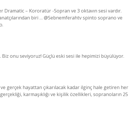
ramatic – Kororatür -Sopran ve 3 oktavın sesi vardır.
sanatçılarından biri … @Sebnemferahtv spinto soprano ve
o.
Biz onu seviyoruz! Güçlü eski sesi ile hepimizi büyülüyor.
n ve gerçek hayattan çıkarılacak kadar ilginç hale getiren her
çekliği, karmaşıklığı ve kişilik özellikleri, sopranoların 25