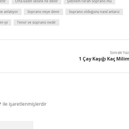
enir
Orta kadın sesine ne denir
Şebnem Ferah soprano mu
e anlatıyor
Soprano neye denir
Soprano olduğunu nasıl anlarız
n iyi
Tenor ve soprano nedir
Sonraki Yaz
1 Çay Kaşığı Kaç Mili
*
ile işaretlenmişlerdir