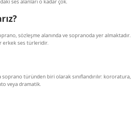
daki ses alanları o kadar çok.
rız?
soprano, sözleşme alanında ve sopranoda yer almaktadır.
r erkek ses türleridir.
soprano türünden biri olarak sınıflandırılır: kororatura,
into veya dramatik.