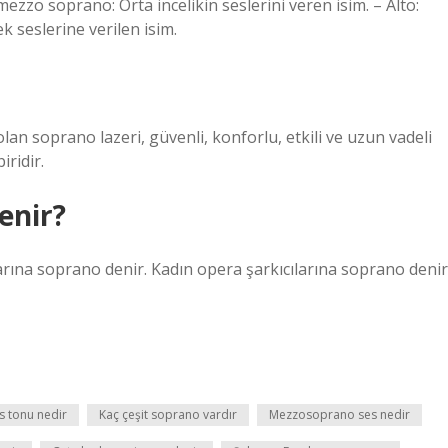
mezzo soprano: Orta incelikin seslerini veren isim. – Alto:
ek seslerine verilen isim.
an soprano lazeri, güvenli, konforlu, etkili ve uzun vadeli
iridir.
enir?
arına soprano denir. Kadın opera şarkıcılarına soprano denir
es tonu nedir
Kaç çeşit soprano vardır
Mezzosoprano ses nedir