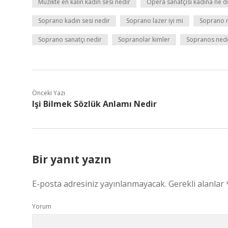
Müzikte en kalın kadın sesi nedir
Opera sanatçısı kadına ne d
Soprano kadın sesi nedir
Soprano lazer iyi mi
Soprano n
Soprano sanatçı nedir
Sopranolar kimler
Sopranos nede
Önceki Yazı
Işi Bilmek Sözlük Anlamı Nedir
Bir yanıt yazın
E-posta adresiniz yayınlanmayacak.
Gerekli alanlar
Yorum