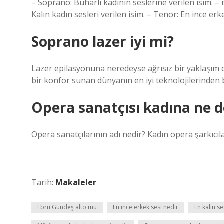
– Soprano: Buharlı kadının seslerine verilen isim. – 
Kalın kadın sesleri verilen isim. – Tenor: En ince erk
Soprano lazer iyi mi?
Lazer epilasyonuna neredeyse ağrısız bir yaklaşım ol
bir konfor sunan dünyanın en iyi teknolojilerinden b
Opera sanatçısı kadına ne d
Opera sanatçılarının adı nedir? Kadın opera şarkıcıl
Tarih:
Makaleler
Ebru Gündeş alto mu
En ince erkek sesi nedir
En kalın s