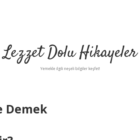
Lezzet Dolu Hikayeler
Yemekle ilgili neşeli bilgiler keşfet!
Ne Demek