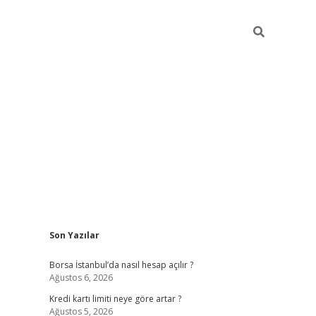
Sidebar
Son Yazılar
tulipbet giriş adresi
elexbett.n
Borsa İstanbul’da nasıl hesap açılır ?
Ağustos 6, 2026
Kredi kartı limiti neye göre artar ?
Ağustos 5, 2026