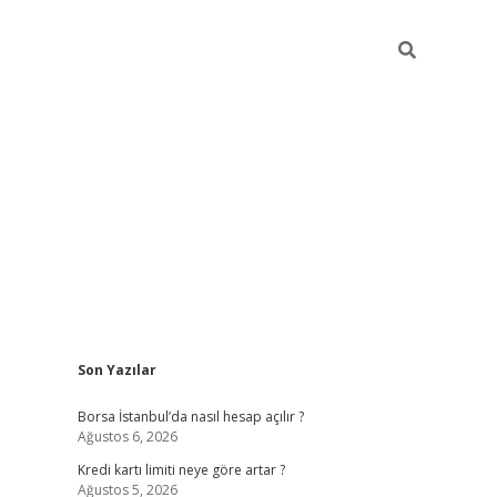
Sidebar
Son Yazılar
tulipbet giriş adresi
el
Borsa İstanbul’da nasıl hesap açılır ?
Ağustos 6, 2026
Kredi kartı limiti neye göre artar ?
Ağustos 5, 2026