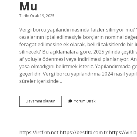
Mu
Tarih: Ocak 19, 2025
Vergi borcu yapılandırmasında faizler siliniyor mu? Y
cezalarının iptal edilmesiyle borçların nominal değe
feragat edilmesine ek olarak, belirli taksitlerde bi
silinecek? Bu açıklamalara göre, 2025 yılında çeşitli 
af yoluyla ödenmesi veya indirilmesi planlanıyor. A
yasa olmadığını belirtmek isteriz. Yapılandırmada g
geçerlidir. Vergi borcu yapılandırma 2024 nasıl yapı
süreler içerisinde…
Vergi
Devamını okuyun
Yorum Bırak
Borcu
Yapılandırma
2023
Faiz
Siliniyor
https://ircfrm.net
https://bestltd.com.tr
https://vinl
Mu