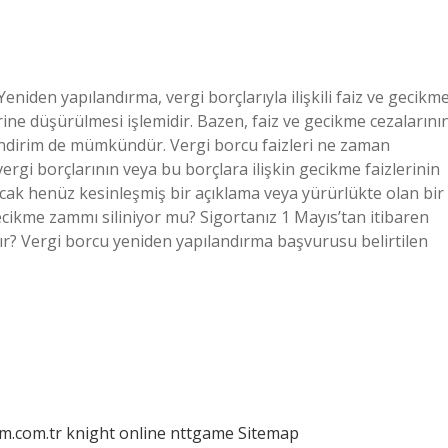
eniden yapılandırma, vergi borçlarıyla ilişkili faiz ve gecikm
rine düşürülmesi işlemidir. Bazen, faiz ve gecikme cezalarını
r indirim de mümkündür. Vergi borcu faizleri ne zaman
vergi borçlarının veya bu borçlara ilişkin gecikme faizlerinin
ncak henüz kesinleşmiş bir açıklama veya yürürlükte olan bir
ecikme zammı siliniyor mu? Sigortanız 1 Mayıs’tan itibaren
lır? Vergi borcu yeniden yapılandırma başvurusu belirtilen
am.com.tr
knight online
nttgame
Sitemap