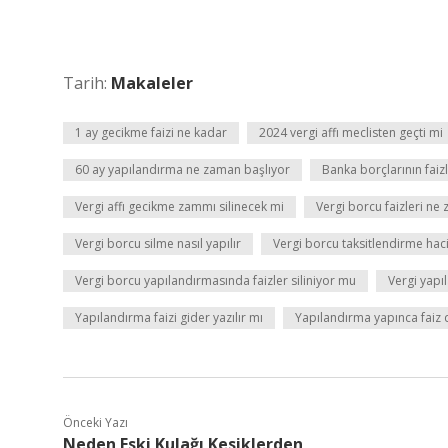
Tarih:
Makaleler
1 ay gecikme faizi ne kadar
2024 vergi affı meclisten geçti mi
60 ay yapılandırma ne zaman başlıyor
Banka borçlarının faizl
Vergi affı gecikme zammı silinecek mi
Vergi borcu faizleri ne
Vergi borcu silme nasıl yapılır
Vergi borcu taksitlendirme haci
Vergi borcu yapılandırmasında faizler siliniyor mu
Vergi yapı
Yapılandırma faizi gider yazılır mı
Yapılandırma yapınca faiz 
Önceki Yazı
Neden Eski Kulağı Kesiklerden