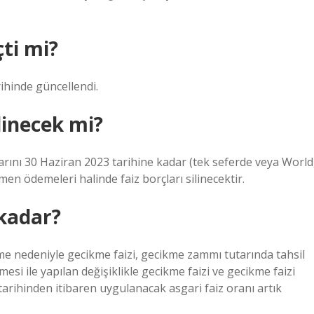
çti mi?
rihinde güncellendi.
ilinecek mi?
çlarını 30 Haziran 2023 tarihine kadar (tek seferde veya World
en ödemeleri halinde faiz borçları silinecektir.
 kadar?
 nedeniyle gecikme faizi, gecikme zammı tutarında tahsil
si ile yapılan değişiklikle gecikme faizi ve gecikme faizi
 tarihinden itibaren uygulanacak asgari faiz oranı artık