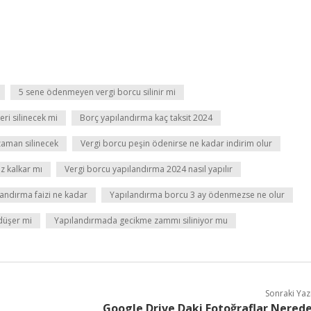
5 sene ödenmeyen vergi borcu silinir mi
eri silinecek mi
Borç yapılandırma kaç taksit 2024
 zaman silinecek
Vergi borcu peşin ödenirse ne kadar indirim olur
z kalkar mı
Vergi borcu yapılandırma 2024 nasıl yapılır
landırma faizi ne kadar
Yapılandırma borcu 3 ay ödenmezse ne olur
düşer mi
Yapılandırmada gecikme zammı siliniyor mu
Sonraki Yaz
Google Drive Daki Fotoğraflar Nered