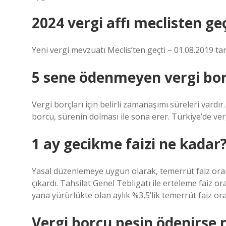
2024 vergi affı meclisten ge
Yeni vergi mevzuatı Meclis’ten geçti – ​​01.08.2019 ta
5 sene ödenmeyen vergi borc
Vergi borçları için belirli zamanaşımı süreleri vardı
borcu, sürenin dolması ile sona erer. Türkiye’de verg
1 ay gecikme faizi ne kadar
Yasal düzenlemeye uygun olarak, temerrüt faiz oranın
çıkardı. Tahsilat Genel Tebligatı ile erteleme faiz o
yana yürürlükte olan aylık %3,5’lik temerrüt faiz ora
Vergi borcu peşin ödenirse 