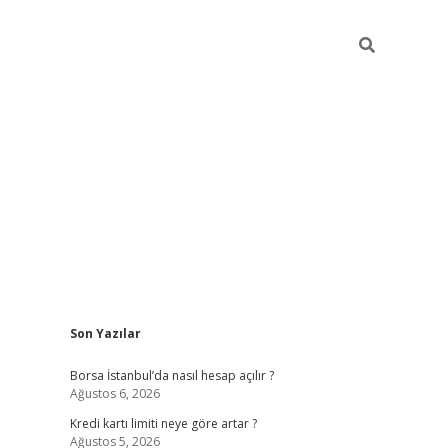
Sidebar
Son Yazılar
tulipbet giriş adresi
elexbett.n
Borsa İstanbul’da nasıl hesap açılır ?
Ağustos 6, 2026
Kredi kartı limiti neye göre artar ?
Ağustos 5, 2026