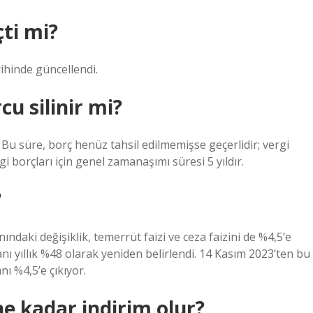
çti mi?
rihinde güncellendi.
u silinir mi?
r. Bu süre, borç henüz tahsil edilmemişse geçerlidir; vergi
i borçları için genel zamanaşımı süresi 5 yıldır.
?
daki değişiklik, temerrüt faizi ve ceza faizini de %4,5’e
ranı yıllık %48 olarak yeniden belirlendi. 14 Kasım 2023’ten bu
nı %4,5’e çıkıyor.
ne kadar indirim olur?