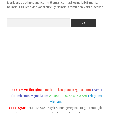
içerikleri,
backlinkpanelicomtr@gmail.com
adresine bildirmeniz
halinde, ilgili içerikler yasal süre içerisinde sitemizden kaldırılacaktır.
Arama
 adresi
elexbett.net
Reklam ve İletişim:
E-mail:
backlinkpaneli@gmail.com
Teams:
forumhizmeti@gmail.com
Whatsapp: 0262 606 0 726
Telegram:
@karabul
Yasal Uyarı:
Sitemiz, 5651 Sayılı Kanun gereğince Bilgi Teknolojileri