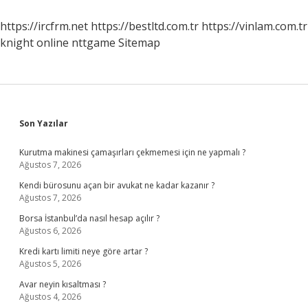
Faiz
Siliniyor
https://ircfrm.net
https://bestltd.com.tr
https://vinlam.com.tr
Mu
knight online
nttgame
Sitemap
Sidebar
Son Yazılar
Kurutma makinesi çamaşırları çekmemesi için ne yapmalı ?
Ağustos 7, 2026
Kendi bürosunu açan bir avukat ne kadar kazanır ?
Ağustos 7, 2026
Borsa İstanbul’da nasıl hesap açılır ?
Ağustos 6, 2026
Kredi kartı limiti neye göre artar ?
Ağustos 5, 2026
Avar neyin kısaltması ?
Ağustos 4, 2026