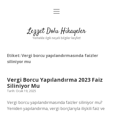
menüyü
Anasayfa
aç
Gizlilik Politikası
Lezzet Dolu Hikayeler
Yasal Uyarı
Yemekle ilgili neşeli bilgiler keşfet!
Hakkımızda
Etiket:
Vergi borcu yapılandırmasında faizler
siliniyor mu
Vergi Borcu Yapılandırma 2023 Faiz
Siliniyor Mu
Tarih: Ocak 19, 2025
Vergi borcu yapılandırmasında faizler siliniyor mu?
Yeniden yapılandırma, vergi borçlarıyla ilişkili faiz ve