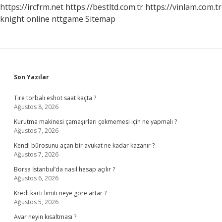
Siliniyor
https://ircfrm.net
https://bestltd.com.tr
https://vinlam.com.tr
Mu
knight online
nttgame
Sitemap
Sidebar
Son Yazılar
Tire torbalı eshot saat kaçta ?
Ağustos 8, 2026
Kurutma makinesi çamaşırları çekmemesi için ne yapmalı ?
Ağustos 7, 2026
Kendi bürosunu açan bir avukat ne kadar kazanır ?
Ağustos 7, 2026
Borsa İstanbul’da nasıl hesap açılır ?
Ağustos 6, 2026
Kredi kartı limiti neye göre artar ?
Ağustos 5, 2026
Avar neyin kısaltması ?