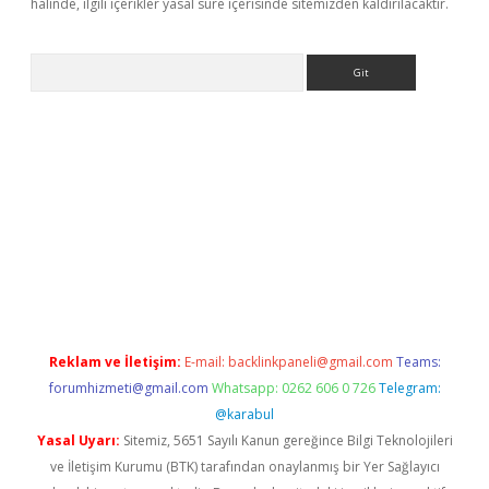
halinde, ilgili içerikler yasal süre içerisinde sitemizden kaldırılacaktır.
Arama
adresi
elexbett.net
Reklam ve İletişim:
E-mail:
backlinkpaneli@gmail.com
Teams:
forumhizmeti@gmail.com
Whatsapp: 0262 606 0 726
Telegram:
@karabul
Yasal Uyarı:
Sitemiz, 5651 Sayılı Kanun gereğince Bilgi Teknolojileri
ve İletişim Kurumu (BTK) tarafından onaylanmış bir Yer Sağlayıcı