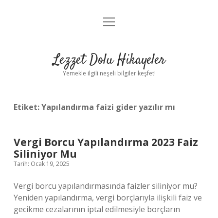
menüyü
Anasayfa
aç
Gizlilik Politikası
Lezzet Dolu Hikayeler
Yasal Uyarı
Yemekle ilgili neşeli bilgiler keşfet!
Hakkımızda
Etiket:
Yapılandırma faizi gider yazılır mı
Vergi Borcu Yapılandırma 2023 Faiz
Siliniyor Mu
Tarih: Ocak 19, 2025
Vergi borcu yapılandırmasında faizler siliniyor mu?
Yeniden yapılandırma, vergi borçlarıyla ilişkili faiz ve
gecikme cezalarının iptal edilmesiyle borçların