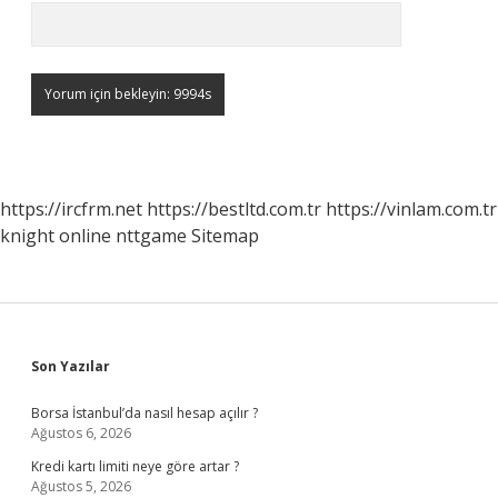
https://ircfrm.net
https://bestltd.com.tr
https://vinlam.com.tr
knight online
nttgame
Sitemap
Sidebar
Son Yazılar
Borsa İstanbul’da nasıl hesap açılır ?
Ağustos 6, 2026
Kredi kartı limiti neye göre artar ?
Ağustos 5, 2026