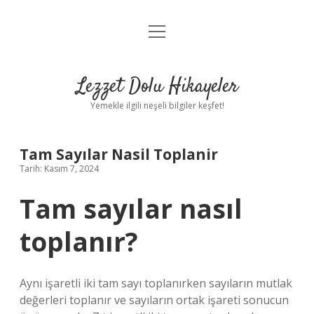
menüyü
Anasayfa
aç
Gizlilik Politikası
Lezzet Dolu Hikayeler
Yasal Uyarı
Yemekle ilgili neşeli bilgiler keşfet!
Hakkımızda
Tam Sayılar Nasil Toplanir
Tarih: Kasım 7, 2024
Tam sayılar nasıl
toplanır?
Aynı işaretli iki tam sayı toplanırken sayıların mutlak
değerleri toplanır ve sayıların ortak işareti sonucun