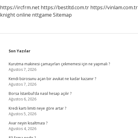
https://ircfrm.net
https://bestltd.com.tr
https://vinlam.com.tr
knight online
nttgame
Sitemap
Sidebar
Son Yazılar
Kurutma makinesi çamaşırları çekmemesi için ne yapmalı ?
Ağustos 7, 2026
Kendi bürosunu açan bir avukat ne kadar kazanır ?
Ağustos 7, 2026
Borsa İstanbul’da nasıl hesap açılır ?
Ağustos 6, 2026
Kredi kartı limiti neye göre artar ?
Ağustos 5, 2026
Avar neyin kısaltması ?
Ağustos 4, 2026
83 Esma nedir ?