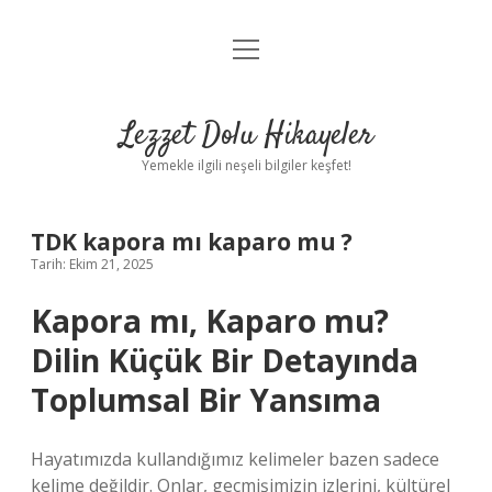
menüyü
Anasayfa
aç
Gizlilik Politikası
Lezzet Dolu Hikayeler
Yasal Uyarı
Yemekle ilgili neşeli bilgiler keşfet!
Hakkımızda
TDK kapora mı kaparo mu ?
Tarih: Ekim 21, 2025
Kapora mı, Kaparo mu?
Dilin Küçük Bir Detayında
Toplumsal Bir Yansıma
Hayatımızda kullandığımız kelimeler bazen sadece
kelime değildir. Onlar, geçmişimizin izlerini, kültürel