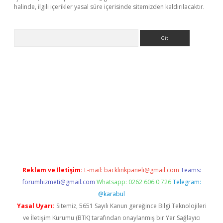
halinde, ilgili içerikler yasal süre içerisinde sitemizden kaldırılacaktır.
Arama
xbett.net
Reklam ve İletişim:
E-mail:
backlinkpaneli@gmail.com
Teams:
forumhizmeti@gmail.com
Whatsapp: 0262 606 0 726
Telegram:
@karabul
Yasal Uyarı:
Sitemiz, 5651 Sayılı Kanun gereğince Bilgi Teknolojileri
ve İletişim Kurumu (BTK) tarafından onaylanmış bir Yer Sağlayıcı