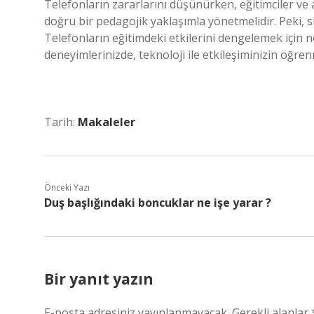
Telefonların zararlarını düşünürken, eğitimciler ve ail
doğru bir pedagojik yaklaşımla yönetmelidir. Peki, si
Telefonların eğitimdeki etkilerini dengelemek için ne
deneyimlerinizde, teknoloji ile etkileşiminizin öğren
Tarih:
Makaleler
Önceki Yazı
Duş başlığındaki boncuklar ne işe yarar ?
Bir yanıt yazın
E-posta adresiniz yayınlanmayacak.
Gerekli alanlar