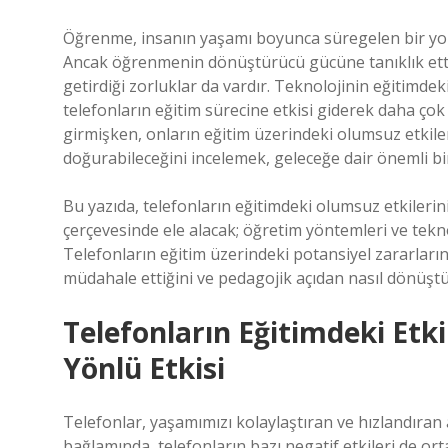
Öğrenme, insanın yaşamı boyunca süregelen bir yolcul
Ancak öğrenmenin dönüştürücü gücüne tanıklık etti
getirdiği zorluklar da vardır. Teknolojinin eğitimdeki
telefonların eğitim sürecine etkisi giderek daha çok 
girmişken, onların eğitim üzerindeki olumsuz etkiler
doğurabileceğini incelemek, geleceğe dair önemli bir
Bu yazıda, telefonların eğitimdeki olumsuz etkilerin
çerçevesinde ele alacak; öğretim yöntemleri ve tekno
Telefonların eğitim üzerindeki potansiyel zararların
müdahale ettiğini ve pedagojik açıdan nasıl dönüştü
Telefonların Eğitimdeki Etkil
Yönlü Etkisi
Telefonlar, yaşamımızı kolaylaştıran ve hızlandıran 
bağlamında, telefonların bazı negatif etkileri de or