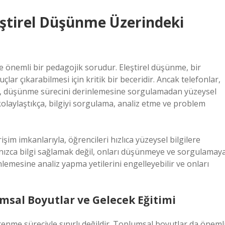
leştirel Düşünme Üzerindeki
de önemli bir pedagojik sorudur. Eleştirel düşünme, bir
lar çıkarabilmesi için kritik bir beceridir. Ancak telefonlar,
erek, düşünme sürecini derinlemesine sorgulamadan yüzeysel
 kolaylaştıkça, bilgiyi sorgulama, analiz etme ve problem
şim imkanlarıyla, öğrencileri hızlıca yüzeysel bilgilere
alnızca bilgi sağlamak değil, onları düşünmeye ve sorgulamay
nlemesine analiz yapma yetilerini engelleyebilir ve onları
msal Boyutlar ve Gelecek Eğitimi
enme süreciyle sınırlı değildir. Toplumsal boyutlar da öneml