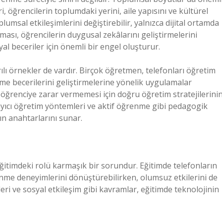
, öğrencilerin toplumdaki yerini, aile yapısını ve kültürel
plumsal etkileşimlerini değiştirebilir, yalnızca dijital ortamda
alması, öğrencilerin duygusal zekâlarını geliştirmelerini
syal beceriler için önemli bir engel oluşturur.
ılı örnekler de vardır. Birçok öğretmen, telefonları öğretim
nme becerilerini geliştirmelerine yönelik uygulamalar
öğrenciye zarar vermemesi için doğru öğretim stratejilerini
yıcı öğretim yöntemleri ve aktif öğrenme gibi pedagogik
ın anahtarlarını sunar.
eğitimdeki rolü karmaşık bir sorundur. Eğitimde telefonların
nme deneyimlerini dönüştürebilirken, olumsuz etkilerini de
eri ve sosyal etkileşim gibi kavramlar, eğitimde teknolojinin