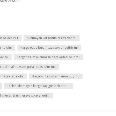
ilecektir.
n bekler PTT
Alınmayan kargonun cezası var mı
e ne olur
Kargo evde bulamazsa tekrar getirir mi
kar mı
Kargo teslim alınmazsa para iadesi olur mu
 teslim almazsam para iadesi olur mu
nmazsa iade olur
Kargoyu teslim almamak suç mu
Teslim alınmayan kargo kaç gün bekler PTT
lmeyen ürün nereye şikayet edilir