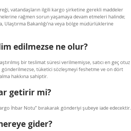
ği, vatandaşların ilgili kargo şirketine gerekli maddeler
tmelerine rağmen sorun yaşamaya devam etmeleri halinde;
lığa, Ulaştırma Bakanlığı’na veya bölge müdürlüklerine
lim edilmezse ne olur?
aştırılmış bir teslimat süresi verilmemişse, satıcı en geç otuz
e gönderilmezse, tüketici sözleşmeyi feshetme ve on dört
 alma hakkına sahiptir.
r getirir mi?
Kargo İhbar Notu” bırakarak gönderiyi şubeye iade edecektir.
nereye gider?