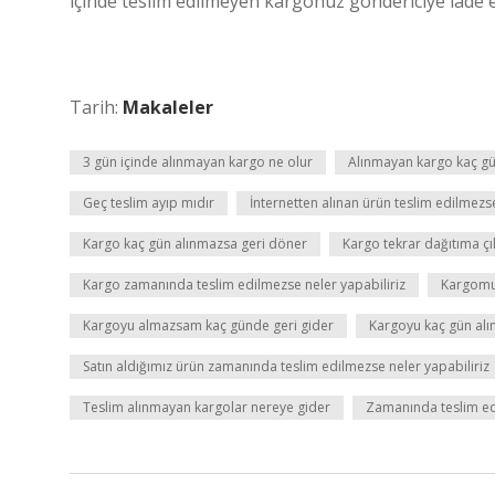
içinde teslim edilmeyen kargonuz göndericiye iade ed
Tarih:
Makaleler
3 gün içinde alınmayan kargo ne olur
Alınmayan kargo kaç gü
Geç teslim ayıp mıdır
İnternetten alınan ürün teslim edilmezs
Kargo kaç gün alınmazsa geri döner
Kargo tekrar dağıtıma çı
Kargo zamanında teslim edilmezse neler yapabiliriz
Kargomu
Kargoyu almazsam kaç günde geri gider
Kargoyu kaç gün alı
Satın aldığımız ürün zamanında teslim edilmezse neler yapabiliriz
Teslim alınmayan kargolar nereye gider
Zamanında teslim edi