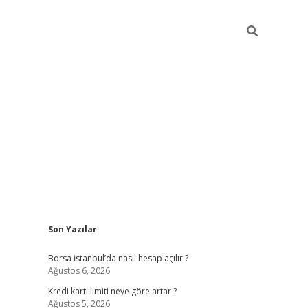
Sidebar
Son Yazılar
tulipbet giriş adresi
elexbett.ne
Borsa İstanbul’da nasıl hesap açılır ?
Ağustos 6, 2026
Kredi kartı limiti neye göre artar ?
Ağustos 5, 2026