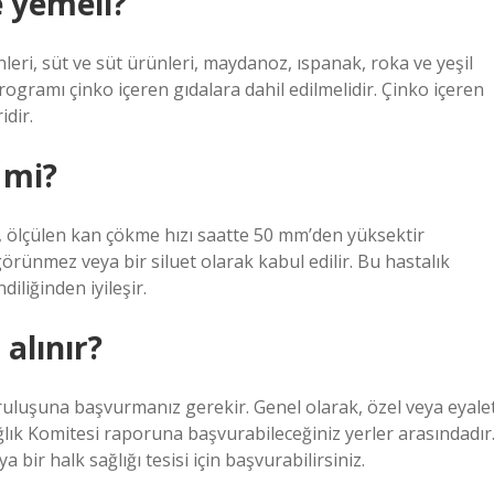
e yemeli?
nleri, süt ve süt ürünleri, maydanoz, ıspanak, roka ve yeşil
programı çinko içeren gıdalara dahil edilmelidir. Çinko içeren
idir.
 mi?
a, ölçülen kan çökme hızı saatte 50 mm’den yüksektir
görünmez veya bir siluet olarak kabul edilir. Bu hastalık
iliğinden iyileşir.
 alınır?
uruluşuna başvurmanız gerekir. Genel olarak, özel veya eyale
ağlık Komitesi raporuna başvurabileceğiniz yerler arasındadır
 bir halk sağlığı tesisi için başvurabilirsiniz.