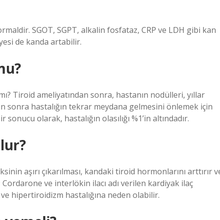
normaldir. SGOT, SGPT, alkalin fosfataz, CRP ve LDH gibi kan
yesi de kanda artabilir.
 mu?
? Tiroid ameliyatından sonra, hastanın nodülleri, yıllar
nden sonra hastalığın tekrar meydana gelmesini önlemek için
sonucu olarak, hastalığın olasılığı %1’in altındadır.
olur?
ksinin aşırı çıkarılması, kandaki tiroid hormonlarını arttırır v
: Cordarone ve interlökin ilacı adı verilen kardiyak ilaç
 ve hipertiroidizm hastalığına neden olabilir.