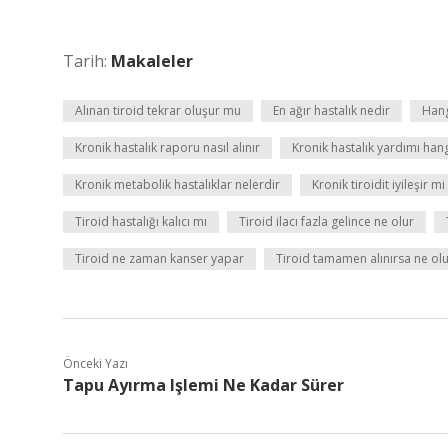
Tarih:
Makaleler
Alınan tiroid tekrar oluşur mu
En ağır hastalık nedir
Hang
Kronik hastalık raporu nasıl alınır
Kronik hastalık yardımı hang
Kronik metabolik hastalıklar nelerdir
Kronik tiroidit iyileşir mi
Tiroid hastalığı kalıcı mı
Tiroid ilacı fazla gelince ne olur
Tiroid ne zaman kanser yapar
Tiroid tamamen alınırsa ne ol
Önceki Yazı
Tapu Ayırma Işlemi Ne Kadar Sürer