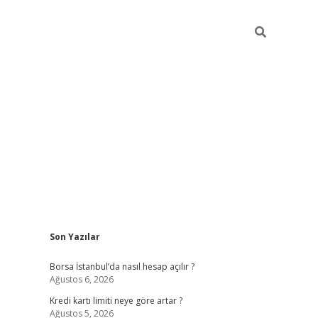
Sidebar
Son Yazılar
tulipbet giriş adresi
elexbett.ne
Borsa İstanbul’da nasıl hesap açılır ?
Ağustos 6, 2026
Kredi kartı limiti neye göre artar ?
Ağustos 5, 2026