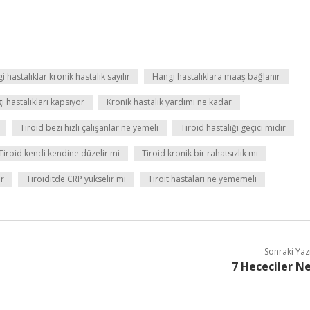
i hastalıklar kronik hastalık sayılır
Hangi hastalıklara maaş bağlanır
i hastalıkları kapsıyor
Kronik hastalık yardımı ne kadar
Tiroid bezi hızlı çalışanlar ne yemeli
Tiroid hastalığı geçici midir
Tiroid kendi kendine düzelir mi
Tiroid kronik bir rahatsızlık mı
ur
Tiroiditde CRP yükselir mi
Tiroit hastaları ne yememeli
Sonraki Yaz
7 Hececiler N