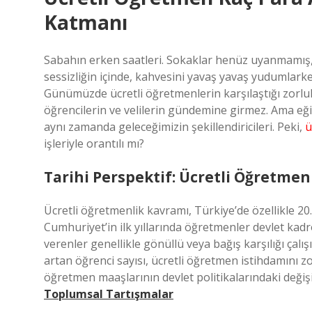
Katmanı
Sabahın erken saatleri. Sokaklar henüz uyanmamış, k
sessizliğin içinde, kahvesini yavaş yavaş yudumla
Günümüzde ücretli öğretmenlerin karşılaştığı zorluk
öğrencilerin ve velilerin gündemine girmez. Ama e
aynı zamanda geleceğimizin şekillendiricileri. Peki,
ü
işleriyle orantılı mı?
Tarihi Perspektif: Ücretli Öğretme
Ücretli öğretmenlik kavramı, Türkiye’de özellikle 20
Cumhuriyet’in ilk yıllarında öğretmenler devlet kad
verenler genellikle gönüllü veya bağış karşılığı çal
artan öğrenci sayısı, ücretli öğretmen istihdamını zo
öğretmen maaşlarının devlet politikalarındaki değişi
Toplumsal Tartışmalar