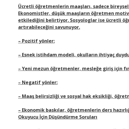
Ücretli öğretmenlerin maaşları, sadece bireysel
Ekonomistler, düşük maaşların öğretmen motiv
etkilediğini belirtiyor. Sosyologlar ise ücretli 
artırabileceğini savunuyor.
– Pozitif yönler:
– Esnek istihdam modeli, okulların ihtiyaç duyd
– Yeni mezun öğretmenler, mesleğe giriş için fır
– Negatif yönler:
– Maaş belirsizliği ve sosyal hak eksikliği, öğret
– Ekonomik baskılar, öğretmenlerin ders hazırlığı
Okuyucu İçin Düşündürme Soruları