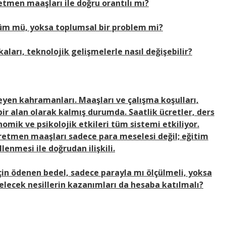
retmen maaşları ile doğru orantılı mı?
züm mü, yoksa toplumsal bir problem mi?
ları, teknolojik gelişmelerle nasıl değişebilir?
yen kahramanları. Maaşları ve çalışma koşulları,
r alan olarak kalmış durumda. Saatlik ücretler, ders
nomik ve psikolojik etkileri tüm sistemi etkiliyor.
öğretmen maaşları sadece para meselesi değil; eğitim
lenmesi ile doğrudan ilişkili.
çin ödenen bedel, sadece parayla mı ölçülmeli, yoksa
lecek nesillerin kazanımları da hesaba katılmalı?