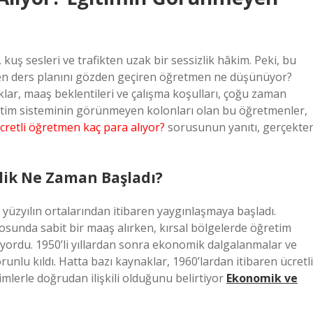
uş sesleri ve trafikten uzak bir sessizlik hâkim. Peki, bu
rken ders planını gözden geçiren öğretmen ne düşünüyor?
lar, maaş beklentileri ve çalışma koşulları, çoğu zaman
ğitim sisteminin görünmeyen kolonları olan bu öğretmenler,
cretli öğretmen kaç para alıyor?
sorusunun yanıtı, gerçekte
nlik Ne Zaman Başladı?
. yüzyılın ortalarından itibaren yaygınlaşmaya başladı.
rosunda sabit bir maaş alırken, kırsal bölgelerde öğretim
ışıyordu. 1950’li yıllardan sonra ekonomik dalgalanmalar ve
runlu kıldı. Hatta bazı kaynaklar, 1960’lardan itibaren ücretli
mlerle doğrudan ilişkili olduğunu belirtiyor
Ekonomik ve