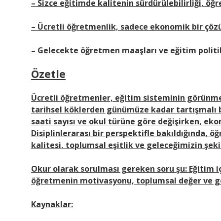
– Sizce eğitimde kalitenin sürdürülebilirliği, öğ
– Ücretli öğretmenlik, sadece ekonomik bir çö
– Gelecekte öğretmen maaşları ve eğitim politika
Özetle
Ücretli öğretmenler, eğitim sisteminin görünme
tarihsel köklerden günümüze kadar tartışmalı bi
saati sayısı ve okul türüne göre değişirken, eko
Disiplinlerarası bir perspektifle bakıldığında, 
kalitesi, toplumsal eşitlik ve geleceğimizin şekil
Okur olarak sorulması gereken soru şu: Eğitim i
öğretmenin motivasyonu, toplumsal değer ve ge
Kaynaklar: