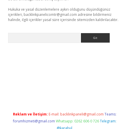
Hukuka ve yasal düzenlemelere aykırı olduğunu düşündüğünüz
içerikleri,
backlinkpanelicomtr@gmail.com
adresine bildirmeniz
halinde, ilgili içerikler yasal süre içerisinde sitemizden kaldırılacaktır.
Arama
tt.net
Reklam ve İletişim:
E-mail:
backlinkpaneli@gmail.com
Teams:
forumhizmeti@gmail.com
Whatsapp: 0262 606 0 726
Telegram:
@karabul