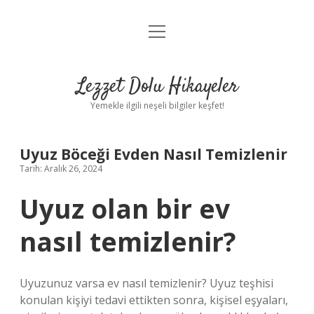
menüyü
Anasayfa
aç
Gizlilik Politikası
Lezzet Dolu Hikayeler
Yasal Uyarı
Yemekle ilgili neşeli bilgiler keşfet!
Hakkımızda
Uyuz Böceği Evden Nasıl Temizlenir
Tarih: Aralık 26, 2024
Uyuz olan bir ev
nasıl temizlenir?
Uyuzunuz varsa ev nasıl temizlenir? Uyuz teşhisi
konulan kişiyi tedavi ettikten sonra, kişisel eşyaları,