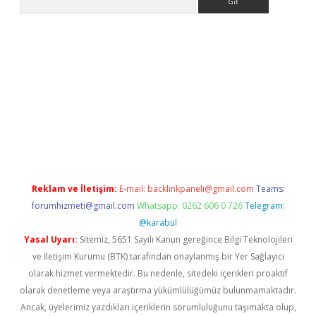
bett.net
Reklam ve İletişim:
E-mail:
backlinkpaneli@gmail.com
Teams:
forumhizmeti@gmail.com
Whatsapp: 0262 606 0 726
Telegram:
@karabul
Yasal Uyarı:
Sitemiz, 5651 Sayılı Kanun gereğince Bilgi Teknolojileri
ve İletişim Kurumu (BTK) tarafından onaylanmış bir Yer Sağlayıcı
olarak hizmet vermektedir. Bu nedenle, sitedeki içerikleri proaktif
olarak denetleme veya araştırma yükümlülüğümüz bulunmamaktadır.
Ancak, üyelerimiz yazdıkları içeriklerin sorumluluğunu taşımakta olup,