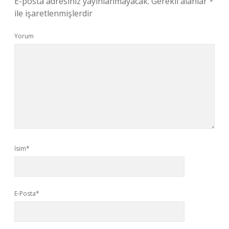
E-posta adresiniz yayınlanmayacak.
Gerekli alanlar
*
ile işaretlenmişlerdir
Yorum
İsim*
E-Posta*