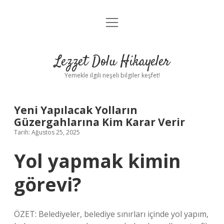
menüyü
Anasayfa
aç
Gizlilik Politikası
Lezzet Dolu Hikayeler
Yasal Uyarı
Yemekle ilgili neşeli bilgiler keşfet!
Hakkımızda
Yeni Yapılacak Yolların
Güzergahlarına Kim Karar Verir
Tarih: Ağustos 25, 2025
Yol yapmak kimin
görevi?
ÖZET: Belediyeler, belediye sınırları içinde yol yapım,