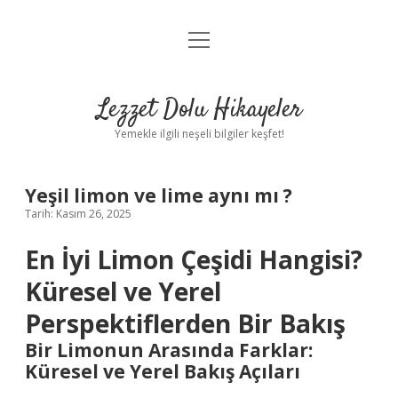
menüyü
Anasayfa
aç
Gizlilik Politikası
Lezzet Dolu Hikayeler
Yasal Uyarı
Yemekle ilgili neşeli bilgiler keşfet!
Hakkımızda
Yeşil limon ve lime aynı mı ?
Tarih: Kasım 26, 2025
En İyi Limon Çeşidi Hangisi?
Küresel ve Yerel
Perspektiflerden Bir Bakış
Bir Limonun Arasında Farklar:
Küresel ve Yerel Bakış Açıları