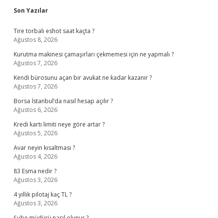
Sidebar
Son Yazılar
Tire torbalı eshot saat kaçta ?
Ağustos 8, 2026
Kurutma makinesi çamaşırları çekmemesi için ne yapmalı ?
Ağustos 7, 2026
Kendi bürosunu açan bir avukat ne kadar kazanır ?
Ağustos 7, 2026
Borsa İstanbul’da nasıl hesap açılır ?
Ağustos 6, 2026
Kredi kartı limiti neye göre artar ?
Ağustos 5, 2026
Avar neyin kısaltması ?
Ağustos 4, 2026
83 Esma nedir ?
Ağustos 3, 2026
4 yıllık pilotaj kaç TL ?
Ağustos 3, 2026
Şube müdürü nasıl olunur ?