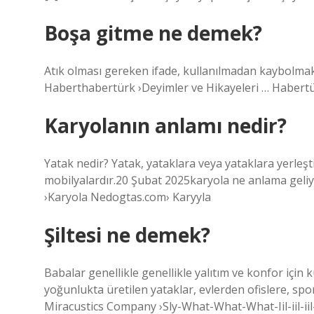
Boşa gitme ne demek?
Atık olması gereken ifade, kullanılmadan kaybolmak
Haberthabertürk ›Deyimler ve Hikayeleri … Habertü
Karyolanın anlamı nedir?
Yatak nedir? Yatak, yataklara veya yataklara yerleşt
mobilyalardır.20 Şubat 2025karyola ne anlama geliy
›Karyola Nedogtas.com› Karyyla
Şiltesi ne demek?
Babalar genellikle genellikle yalıtım ve konfor için ku
yoğunlukta üretilen yataklar, evlerden ofislere, spo
Miracustics Company ›Sly-What-What-What-Iil-iil-iil-ii