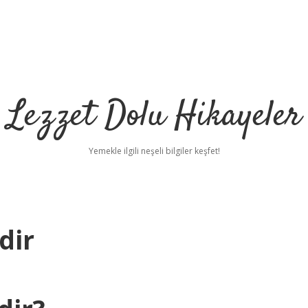
Lezzet Dolu Hikayeler
Yemekle ilgili neşeli bilgiler keşfet!
dir