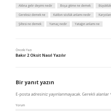
Aklına gelir deyimi nedir
Boşa gitme ne demek
Büyüklük
Gereksiz demek ne
Kalıbın sözlük anlamı nedir
Karyolan
Şiltesi ne demek
Yamaç nedir
Yatağın anlamı ne
Önceki Yazı
Bakır 2 Oksit Nasıl Yazılır
Bir yanıt yazın
E-posta adresiniz yayınlanmayacak.
Gerekli alanlar
Yorum