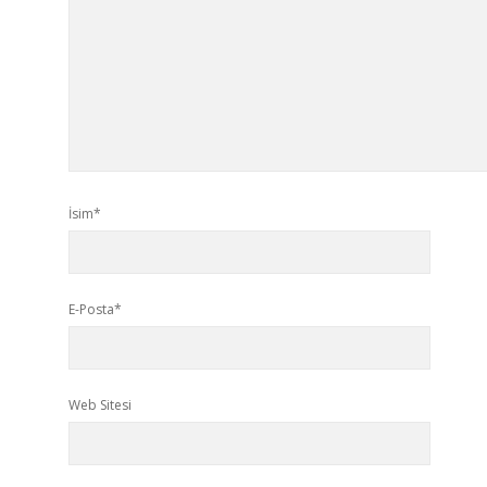
İsim*
E-Posta*
Web Sitesi