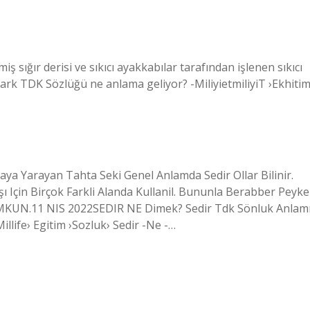
miş sığır derisi ve sıkıcı ayakkabılar tarafından işlenen sıkıcı
. Çark TDK Sözlüğü ne anlama geliyor? -MiliyietmiliyiT ›Ekhitim
ya Yarayan Tahta Seki Genel Anlamda Sedir Ollar Bilinir.
şı Için Birçok Farkli Alanda Kullanil. Bununla Berabber Peyke
KUN.11 NIS 2022SEDIR NE Dimek? Sedir Tdk Sönluk Anlam
Millife› Egitim ›Sozluk› Sedir -Ne -…