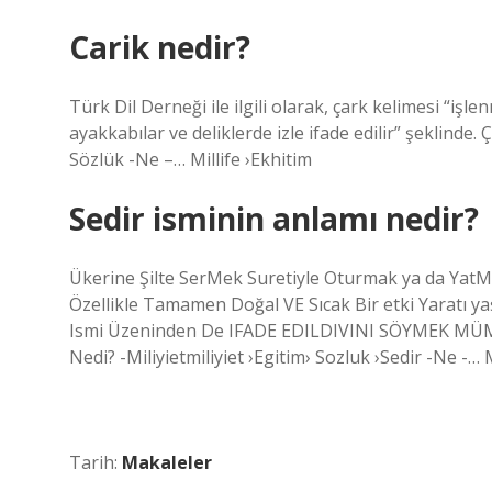
Carik nedir?
Türk Dil Derneği ile ilgili olarak, çark kelimesi “işlen
ayakkabılar ve deliklerde izle ifade edilir” şeklinde
Sözlük -Ne –… Millife ›Ekhitim
Sedir isminin anlamı nedir?
Ükerine Şilte SerMek Suretiyle Oturmak ya da YatMa
Özellikle Tamamen Doğal VE Sıcak Bir etki Yaratı ya
Ismi Üzeninden De IFADE EDILDIVINI SÖYMEK MÜM
Nedi? -Miliyietmiliyiet ›Egitim› Sozluk ›Sedir -Ne -… 
Tarih:
Makaleler