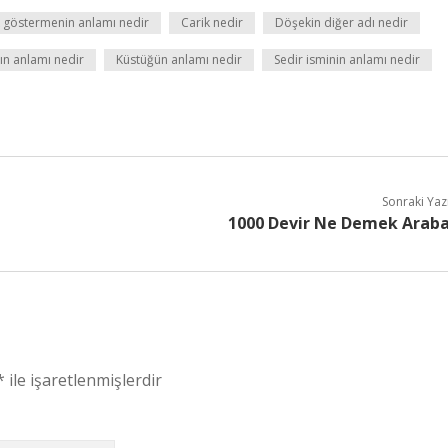
 göstermenin anlamı nedir
Carik nedir
Döşekin diğer adı nedir
ın anlamı nedir
Küstüğün anlamı nedir
Sedir isminin anlamı nedir
Sonraki Yaz
1000 Devir Ne Demek Arab
*
ile işaretlenmişlerdir