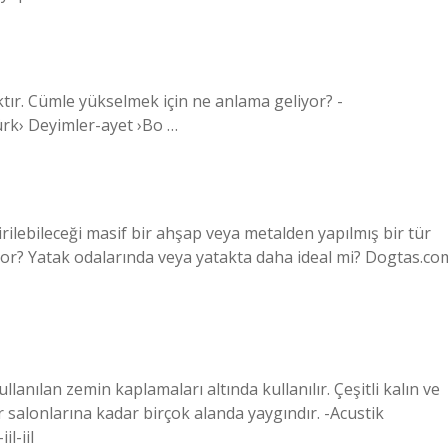
tır. Cümle yükselmek için ne anlama geliyor? -
rk› Deyimler-ayet ›Bo …
irilebileceği masif bir ahşap veya metalden yapılmış bir tür
or? Yatak odalarında veya yatakta daha ideal mi? Dogtas.co
llanılan zemin kaplamaları altında kullanılır. Çeşitli kalın ve
r salonlarına kadar birçok alanda yaygındır. -Acustik
l-iil