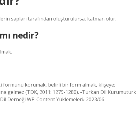
dir?
rlerin sapları tarafından oluşturulursa, katman olur.
mı nedir?
olmak.
?
i formunu korumak, belirli bir form almak, klişeye;
ına gelmez (TDK, 2011: 1279-1280). -Turkan Dil Kurumutürk
 Dil Derneği WP-Content Yüklemeleri› 2023/06