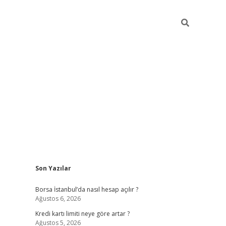
Sidebar
Son Yazılar
tulipbet giriş adresi
elexbet
Borsa İstanbul’da nasıl hesap açılır ?
Ağustos 6, 2026
Kredi kartı limiti neye göre artar ?
Ağustos 5, 2026