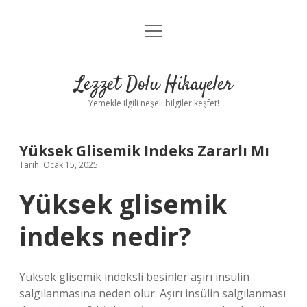
menüyü
Anasayfa
aç
Gizlilik Politikası
Lezzet Dolu Hikayeler
Yasal Uyarı
Yemekle ilgili neşeli bilgiler keşfet!
Hakkımızda
Yüksek Glisemik Indeks Zararlı Mı
Tarih: Ocak 15, 2025
Yüksek glisemik
indeks nedir?
Yüksek glisemik indeksli besinler aşırı insülin
salgılanmasına neden olur. Aşırı insülin salgılanması