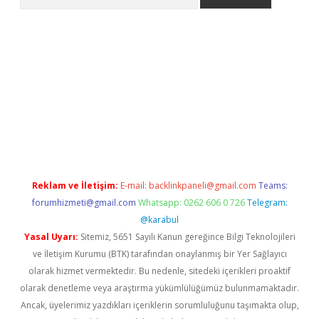
exbett.net
Reklam ve İletişim:
E-mail:
backlinkpaneli@gmail.com
Teams:
forumhizmeti@gmail.com
Whatsapp: 0262 606 0 726
Telegram:
@karabul
Yasal Uyarı:
Sitemiz, 5651 Sayılı Kanun gereğince Bilgi Teknolojileri
ve İletişim Kurumu (BTK) tarafından onaylanmış bir Yer Sağlayıcı
olarak hizmet vermektedir. Bu nedenle, sitedeki içerikleri proaktif
olarak denetleme veya araştırma yükümlülüğümüz bulunmamaktadır.
Ancak, üyelerimiz yazdıkları içeriklerin sorumluluğunu taşımakta olup,