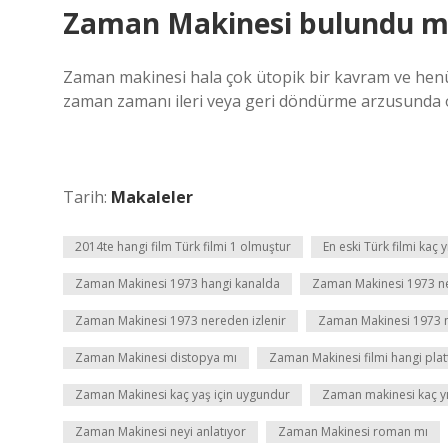
Zaman Makinesi bulundu m
Zaman makinesi hala çok ütopik bir kavram ve henü
zaman zamanı ileri veya geri döndürme arzusunda 
Tarih:
Makaleler
2014te hangi film Türk filmi 1 olmuştur
En eski Türk filmi kaç y
Zaman Makinesi 1973 hangi kanalda
Zaman Makinesi 1973 ne
Zaman Makinesi 1973 nereden izlenir
Zaman Makinesi 1973 n
Zaman Makinesi distopya mı
Zaman Makinesi filmi hangi pl
Zaman Makinesi kaç yaş için uygundur
Zaman makinesi kaç yıl
Zaman Makinesi neyi anlatıyor
Zaman Makinesi roman mı