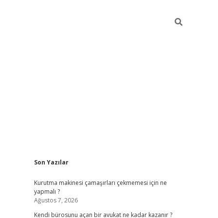
Sidebar
Son Yazılar
tulipbet giriş adresi
elexbett.n
Kurutma makinesi çamaşırları çekmemesi için ne
yapmalı ?
Ağustos 7, 2026
Kendi bürosunu açan bir avukat ne kadar kazanır ?