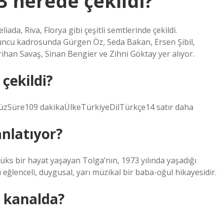
 nerede çekildi?
da, Riva, Florya gibi çeşitli semtlerinde çekildi.
yuncu kadrosunda Gürgen Öz, Seda Bakan, Ersen Şibil,
ihan Savaş, Sinan Bengier ve Zihni Göktay yer alıyor.
çekildi?
zSüre109 dakikaÜlkeTürkiyeDilTürkçe14 satır daha
nlatıyor?
ks bir hayat yaşayan Tolga’nın, 1973 yılında yaşadığı
eğlenceli, duygusal, yarı müzikal bir baba-oğul hikayesidir.
 kanalda?