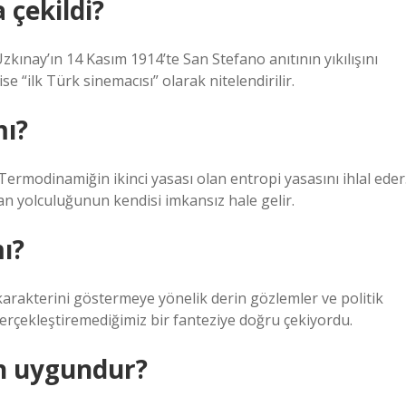
 çekildi?
zkınay’ın 14 Kasım 1914’te San Stefano anıtının yıkılışını
ise “ilk Türk sinemacısı” olarak nitelendirilir.
mı?
 Termodinamiğin ikinci yasası olan entropi yasasını ihlal eder
n yolculuğunun kendisi imkansız hale gelir.
ı?
arakterini göstermeye yönelik derin gözlemler ve politik
gerçekleştiremediğimiz bir fanteziye doğru çekiyordu.
in uygundur?