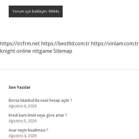
https://ircfrm.net
https://bestltd.com.tr
https://vinlam.com.tr
knight online
nttgame
Sitemap
Sidebar
Son Yazılar
Borsa İstanbul’da nasıl hesap açılır ?
Ağustos 6, 2026
Kredi kartı limiti neye göre artar ?
Ağustos 5, 2026
Avar neyin kısaltması ?
Ağustos 4, 2026