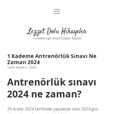
menüyü
Anasayfa
aç
Gizlilik Politikası
Lezzet Dolu Hikayeler
Yasal Uyarı
Yemekle ilgili neşeli bilgiler keşfet!
Hakkımızda
1 Kademe Antrenörlük Sınavı Ne
Zaman 2024
Tarih: Kasım 5, 2024
Antrenörlük sınavı
2024 ne zaman?
29 Aralık 2024 tarihinde yapılacak olan 2024 güz