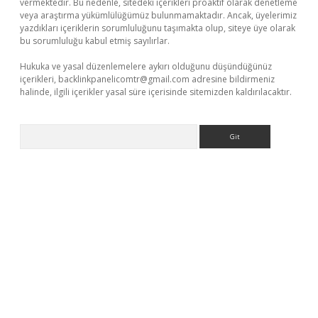
vermektedir. Bu nedenle, sitedeki içerikleri proaktif olarak denetleme
veya araştırma yükümlülüğümüz bulunmamaktadır. Ancak, üyelerimiz
yazdıkları içeriklerin sorumluluğunu taşımakta olup, siteye üye olarak
bu sorumluluğu kabul etmiş sayılırlar.
Hukuka ve yasal düzenlemelere aykırı olduğunu düşündüğünüz
içerikleri,
backlinkpanelicomtr@gmail.com
adresine bildirmeniz
halinde, ilgili içerikler yasal süre içerisinde sitemizden kaldırılacaktır.
Arama
net