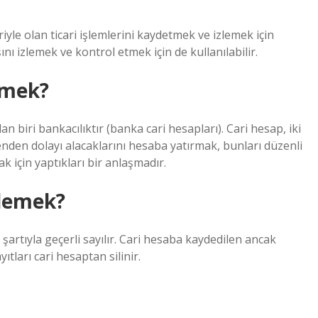
eriyle olan ticari işlemlerini kaydetmek ve izlemek için
şını izlemek ve kontrol etmek için de kullanılabilir.
emek?
n biri bankacılıktır (banka cari hesapları). Cari hesap, iki
nedenden dolayı alacaklarını hesaba yatırmak, bunları düzenli
k için yaptıkları bir anlaşmadır.
 demek?
ı şartıyla geçerli sayılır. Cari hesaba kaydedilen ancak
ıtları cari hesaptan silinir.