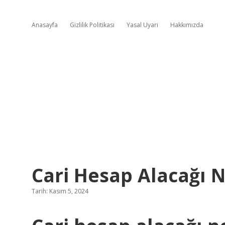
Anasayfa
Gizlilik Politikası
Yasal Uyarı
Hakkımızda
Cari Hesap Alacağı
Tarih: Kasım 5, 2024