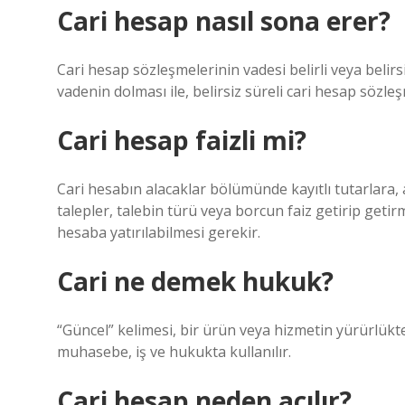
Cari hesap nasıl sona erer?
Cari hesap sözleşmelerinin vadesi belirli veya belirsiz
vadenin dolması ile, belirsiz süreli cari hesap sözleş
Cari hesap faizli mi?
Cari hesabın alacaklar bölümünde kayıtlı tutarlara, 
talepler, talebin türü veya borcun faiz getirip getir
hesaba yatırılabilmesi gerekir.
Cari ne demek hukuk?
“Güncel” kelimesi, bir ürün veya hizmetin yürürlükte
muhasebe, iş ve hukukta kullanılır.
Cari hesap neden açılır?