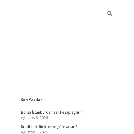
Sidebar
Son Yazılar
tulipbet giriş adresi
elexbett.n
Borsa İstanbul’da nasıl hesap açılır ?
Ağustos 6, 2026
Kredi kartı limiti neye göre artar ?
Ağustos 5, 2026