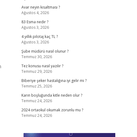
Avar neyin kısaltması ?
Ağustos 4, 2026
83 Esma nedir ?
Ağustos 3, 2026
4 yıllık pilotaj kaç TL ?
Ağustos 3, 2026
Şube müdürü nasıl olunur ?
Temmuz 30, 2026
n
Tez konusu nasıl yazılır ?
Temmuz 29, 2026
Biberiye şeker hastalığına iyi gelir mi ?
Temmuz 25, 2026
Karın boşluğunda kitle neden olur ?
Temmuz 24, 2026
2024 ortaokul okumak zorunlu mu ?
Temmuz 24, 2026