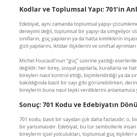
Kodlar ve Toplumsal Yapı: 701’in A
Edebiyat, aynı zamanda toplumsal yapıyı çözümlemek i
deneyimi değil, toplumsal bir yapıyı da simgeliyor olab
sınıfların, güç yapıların ya da hatta kimliklerin in
gizli yapılarını, iktidar ilişkilerini ve sınıfsal ayrımla
Michel Foucault’nun “güç” üzerine yazdığı eserlerde b
değildir; her birey, sosyal yapılarla, kurallarla ve ha
bireyleri nasıl kontrol ettiği, biçimlendirdiği ya da 
bakıldığında basit bir sayı gibi görünebilirken, der
bireylerin buna nasıl tepki verdiklerini anlamamıza y
Sonuç: 701 Kodu ve Edebiyatın Dön
701 kodu, basit bir sayıdan çok daha fazlasıdır; o,
bir yansımasıdır. Edebiyat, bu tür sembollerle ins
bireylerin içsel yolculukları, toplumsal güç ilişkileri