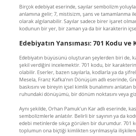
Birçok edebiyat eserinde, sayılar sembolizm yoluyla 
anlamına gelir; 7, mistisizm, şans ve tamamlanma ile 
olarak algılanabilir. Sayılar sadece birer işaret ol
kodunun bir yer, bir zaman ya da bir karakterin iç
Edebiyatın Yansıması: 701 Kodu ve
Edebiyatın büyüsünü oluşturan şeylerden biri de, kar
şekil verdiğini incelemektir. 701 kodu, bir karakteri
olabilir. Eserler, bazen sayılarla, kodlarla ya da şifr
Mesela, Franz Kafka’nın Dönüşüm adlı eserinde, G
baskısını ve bireyin içsel kimlik bunalımını anlatan b
ruhundaki dönüşümü, bir dönüm noktasını veya gizli 
Aynı şekilde, Orhan Pamuk’un Kar adlı eserinde, kas
sembolizmlerle anlatılır. Belirli bir sayının ya da k
edebi metinlerde sıkça görülen bir durumdur. 701 ko
toplumun ona biçtiği kimlikten sıyrılmasıyla ilişkilendi