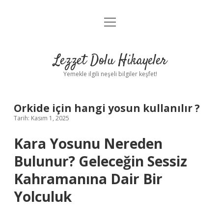
menüyü
Anasayfa
aç
Gizlilik Politikası
Lezzet Dolu Hikayeler
Yasal Uyarı
Yemekle ilgili neşeli bilgiler keşfet!
Hakkımızda
Orkide için hangi yosun kullanılır ?
Tarih: Kasım 1, 2025
Kara Yosunu Nereden
Bulunur? Geleceğin Sessiz
Kahramanına Dair Bir
Yolculuk