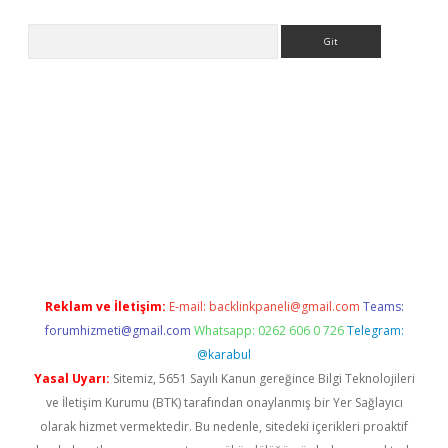
Arama
t.net
Reklam ve İletişim:
E-mail:
backlinkpaneli@gmail.com
Teams:
forumhizmeti@gmail.com
Whatsapp: 0262 606 0 726
Telegram:
@karabul
Yasal Uyarı:
Sitemiz, 5651 Sayılı Kanun gereğince Bilgi Teknolojileri
ve İletişim Kurumu (BTK) tarafından onaylanmış bir Yer Sağlayıcı
olarak hizmet vermektedir. Bu nedenle, sitedeki içerikleri proaktif