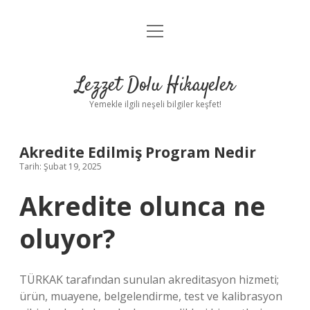
menüyü
Anasayfa
aç
Gizlilik Politikası
Lezzet Dolu Hikayeler
Yasal Uyarı
Yemekle ilgili neşeli bilgiler keşfet!
Hakkımızda
Akredite Edilmiş Program Nedir
Tarih: Şubat 19, 2025
Akredite olunca ne
oluyor?
TÜRKAK tarafından sunulan akreditasyon hizmeti;
ürün, muayene, belgelendirme, test ve kalibrasyon