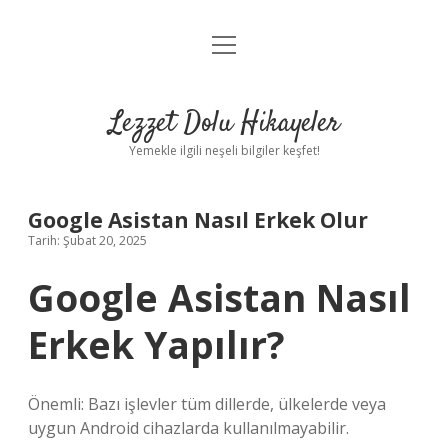
menüyü
Anasayfa
aç
Gizlilik Politikası
Lezzet Dolu Hikayeler
Yasal Uyarı
Yemekle ilgili neşeli bilgiler keşfet!
Hakkımızda
Google Asistan Nasıl Erkek Olur
Tarih: Şubat 20, 2025
Google Asistan Nasıl
Erkek Yapılır?
Önemli: Bazı işlevler tüm dillerde, ülkelerde veya
uygun Android cihazlarda kullanılmayabilir.