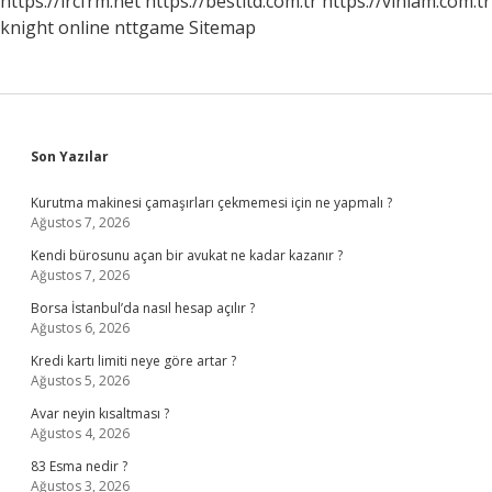
https://ircfrm.net
https://bestltd.com.tr
https://vinlam.com.tr
knight online
nttgame
Sitemap
Sidebar
Son Yazılar
Kurutma makinesi çamaşırları çekmemesi için ne yapmalı ?
Ağustos 7, 2026
Kendi bürosunu açan bir avukat ne kadar kazanır ?
Ağustos 7, 2026
Borsa İstanbul’da nasıl hesap açılır ?
Ağustos 6, 2026
Kredi kartı limiti neye göre artar ?
Ağustos 5, 2026
Avar neyin kısaltması ?
Ağustos 4, 2026
83 Esma nedir ?
Ağustos 3, 2026