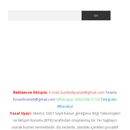
Arama
bett.net
Reklam ve İletişim:
E-mail:
backlinkpaneli@gmail.com
Teams:
forumhizmeti@gmail.com
Whatsapp: 0262 606 0 726
Telegram:
@karabul
Yasal Uyarı:
Sitemiz, 5651 Sayılı Kanun gereğince Bilgi Teknolojileri
ve İletişim Kurumu (BTK) tarafından onaylanmış bir Yer Sağlayıcı
olarak hizmet vermektedir. Bu nedenle, sitedeki içerikleri proaktif