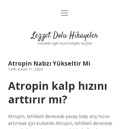
menüyü
Anasayfa
aç
Gizlilik Politikası
Lezzet Dolu Hikayeler
Yasal Uyarı
Yemekle ilgili neşeli bilgiler keşfet!
Hakkımızda
Atropin Nabzı Yükseltir Mi
Tarih: Kasım 11, 2024
Atropin kalp hızını
arttırır mı?
Atropin, tehlikeli derecede yavaş kalp atış hızını
artırmak için kullanılır.Atropin, tehlikeli derecede