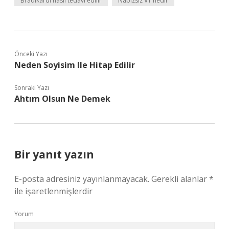
Bradikardi nasıl tedavi edilir
Nabızsız VT nedir
Önceki Yazı
Neden Soyisim Ile Hitap Edilir
Sonraki Yazı
Ahtım Olsun Ne Demek
Bir yanıt yazın
E-posta adresiniz yayınlanmayacak.
Gerekli alanlar
*
ile işaretlenmişlerdir
Yorum